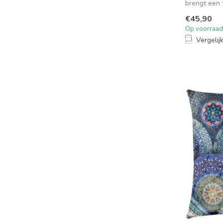
brengt een f
...
€45,90
Op voorraad
Vergelij