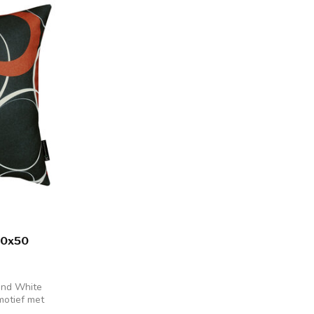
 50x50
and White
motief met