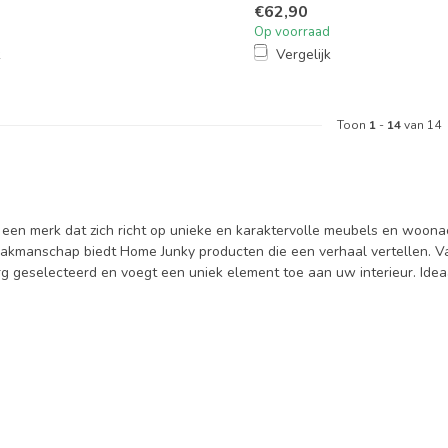
€62,90
Op voorraad
k
Vergelijk
Toon
1
-
14
van 14
 een merk dat zich richt op unieke en karaktervolle meubels en woona
akmanschap biedt Home Junky producten die een verhaal vertellen. Van 
rg geselecteerd en voegt een uniek element toe aan uw interieur. Ideaal