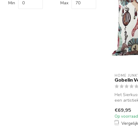
Min
Max
HOME JUNK
Gobelin V
Het Sierkus
een artisti
go...
€69,95
Op voorraad
Vergelij