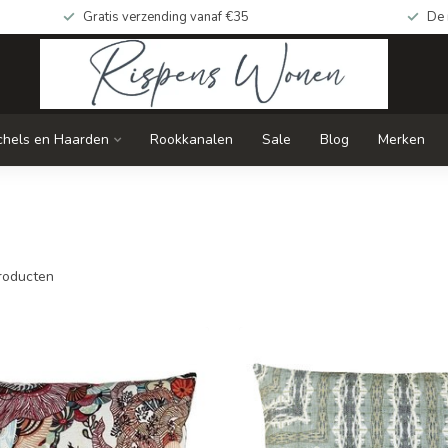
Gratis verzending vanaf €35
De 
chels en Haarden
Rookkanalen
Sale
Blog
Merken
roducten