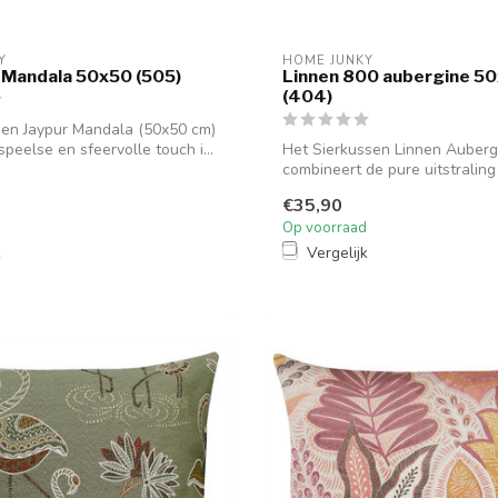
Y
HOME JUNKY
 Mandala 50x50 (505)
Linnen 800 aubergine 5
(404)
sen Jaypur Mandala (50x50 cm)
peelse en sfeervolle touch i...
Het Sierkussen Linnen Auberg
combineert de pure uitstralin
zuiver l...
€35,90
Op voorraad
k
Vergelijk