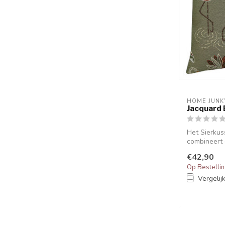
HOME JUNK
Jacquard 
Het Sierkus
combineert 
hoog...
€42,90
Op Bestelli
Vergelij