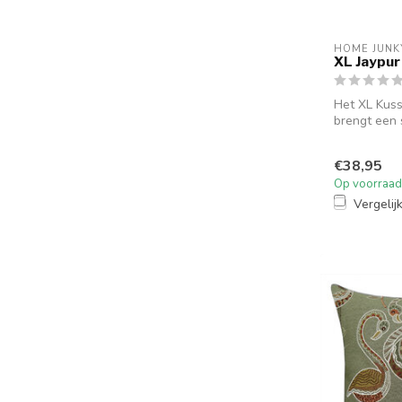
HOME JUNK
XL Jaypur
Het XL Kus
brengt een s
€38,95
Op voorraad
Vergelij