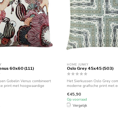
Y
HOME JUNKY
enus 60x60 (111)
Oslo Grey 45x45 (503)
sen Gobelin Venus combineert
Het Sierkussen Oslo Grey com
eke print met hoogwaardige
moderne grafische print met e
v...
€45,90
Op voorraad
k
Vergelijk