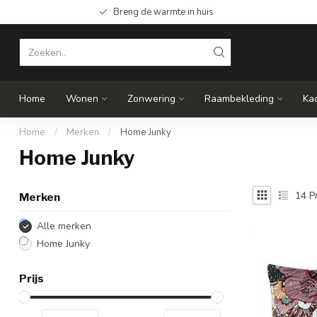
Breng de warmte in huis
Home
Wonen
Zonwering
Raambekleding
Ka
Home
/
Merken
/
Home Junky
Home Junky
14
P
Merken
Alle merken
Home Junky
Prijs