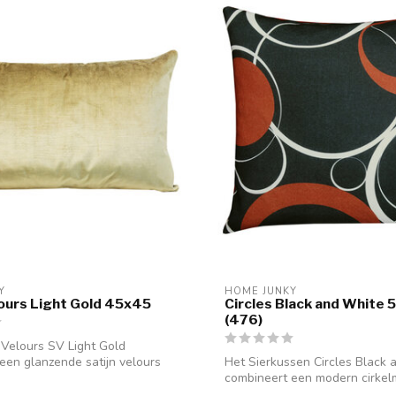
Y
HOME JUNKY
lours Light Gold 45x45
Circles Black and White
(476)
Velours SV Light Gold
een glanzende satijn velours
Het Sierkussen Circles Black 
combineert een modern cirkel
ee...