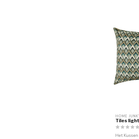
HOME JUNK
Tiles lig
Het Kussen 