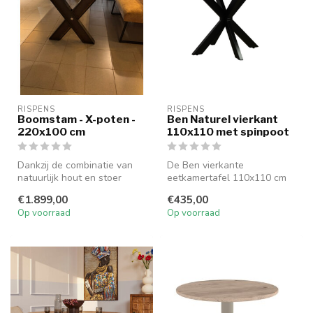
RISPENS
RISPENS
Boomstam - X-poten -
Ben Naturel vierkant
220x100 cm
110x110 met spinpoot
Dankzij de combinatie van
De Ben vierkante
natuurlijk hout en stoer
eetkamertafel 110x110 cm
metaal past deze tafel
combineert een naturel
€1.899,00
€435,00
perfec...
tafelblad met e...
Op voorraad
Op voorraad