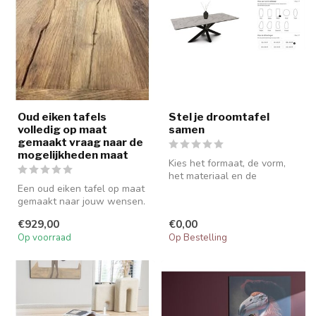
Oud eiken tafels
Stel je droomtafel
volledig op maat
samen
gemaakt vraag naar de
mogelijkheden maat
Kies het formaat, de vorm,
het materiaal en de
Een oud eiken tafel op maat
afwerking – helemaal naar
gemaakt naar jouw wensen.
jouw we...
Kies zelf de afmetingen, p...
€929,00
€0,00
Op voorraad
Op Bestelling