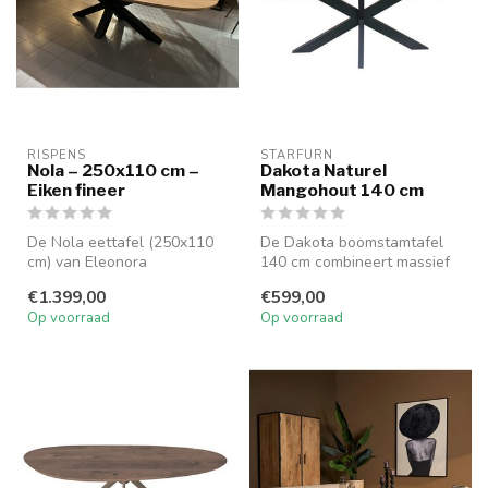
RISPENS
STARFURN
Nola – 250x110 cm –
Dakota Naturel
Eiken fineer
Mangohout 140 cm
De Nola eettafel (250x110
De Dakota boomstamtafel
cm) van Eleonora
140 cm combineert massief
combineert elegant eiken
mangohout met een metalen
€1.399,00
€599,00
fineer met e...
onde...
Op voorraad
Op voorraad