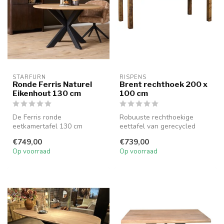
STARFURN
RISPENS
Ronde Ferris Naturel
Brent rechthoek 200 x
Eikenhout 130 cm
100 cm
De Ferris ronde
Robuuste rechthoekige
eetkamertafel 130 cm
eettafel van gerecycled
combineert Europees
hout met unieke
€749,00
€739,00
eikenhout met een stale...
houtstructuur. Aut...
Op voorraad
Op voorraad