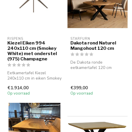
RISPENS
STARFURN
Kiezel Eiken 994
Dakota rond Naturel
240x110 cm (Smokey
Mangohout 120 cm
White) met onderstel
(975) Champagne
De Dakota ronde
eetkamertafel 120 cm
Eetkamertafel Kiezel
combineert massief
240x110 cm in eiken Smokey
mangohout met een zwart ...
White met onderstel
€1.914,00
€399,00
Champagne. U...
Op voorraad
Op voorraad