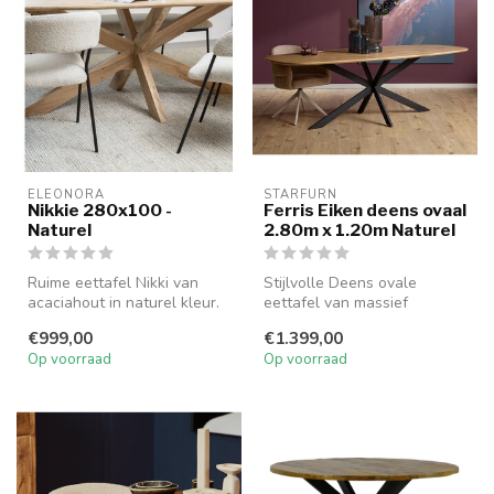
ELEONORA
STARFURN
Nikkie 280x100 -
Ferris Eiken deens ovaal
Naturel
2.80m x 1.20m Naturel
Ruime eettafel Nikki van
Stijlvolle Deens ovale
acaciahout in naturel kleur.
eettafel van massief
Stevig, stijlvol en geschi...
Europees eikenhout met
€999,00
€1.399,00
stalen onders...
Op voorraad
Op voorraad