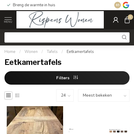
Breng de warmte in huis
Gratis ver
8.5
0
MENU
Home
/
Wonen
/
Tafels
/
Eetkamertafels
Eetkamertafels
Filters