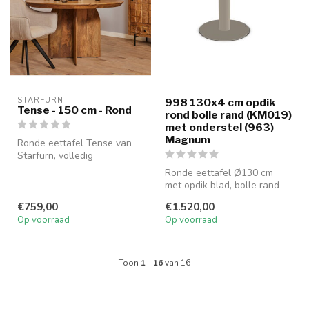
STARFURN
998 130x4 cm opdik
Tense - 150 cm - Rond
rond bolle rand (KM019)
met onderstel (963)
Magnum
Ronde eettafel Tense van
Starfurn, volledig
vervaardigd uit massief
Ronde eettafel Ø130 cm
mangohout me...
met opdik blad, bolle rand
en onderstel in kleur
€759,00
€1.520,00
Magnum. ...
Op voorraad
Op voorraad
Toon
1
-
16
van 16