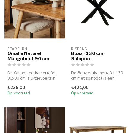
STARFURN
RISPENS
Omaha Naturel
Boaz - 130 cm -
Mangohout 90 cm
Spinpoot
De Omaha eetkamertafel
De Boaz eetkamertafel 130
90x90 cm is uitgevoerd in
cm met spinpoot is een
massief mangohout en heeft
compacte tafel van
€239,00
€421,00
een ...
mangohout me...
Op voorraad
Op voorraad