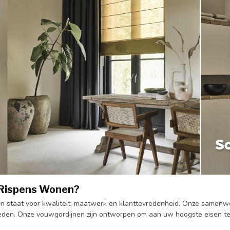
Rispens Wonen?
 staat voor kwaliteit, maatwerk en klanttevredenheid. Onze samenwer
den. Onze vouwgordijnen zijn ontworpen om aan uw hoogste eisen te v