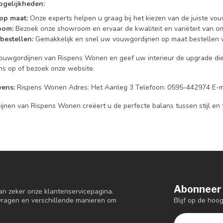
gelijkheden:
op maat:
Onze experts helpen u graag bij het kiezen van de juiste vo
oom:
Bezoek onze showroom en ervaar de kwaliteit en variëteit van onz
bestellen:
Gemakkelijk en snel uw vouwgordijnen op maat bestellen v
vouwgordijnen van Rispens Wonen en geef uw interieur de upgrade die 
ns op of bezoek onze website.
ens:
Rispens Wonen Adres: Het Aanleg 3 Telefoon: 0595-442974 E-m
nen van Rispens Wonen creëert u de perfecte balans tussen stijl en fun
Abonneer 
an zeker onze klantenservicepagina.
Blijf op de hoo
 vragen en verschillende manieren om