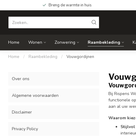
Breng de warmte in huis
Home
Wonen
Zonwering
Raambekleding
K
Home
/
Raambekleding
/
Vouwgordijnen
Vouwg
Over ons
Vouwgord
Bij Rispens Wo
Algemene voorwaarden
functionele op
aan al uw we
Disclaimer
Waarom kiez
Stijlvo
Privacy Policy
interieur