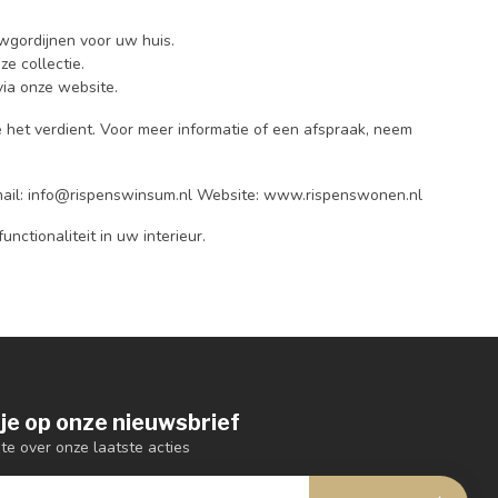
uwgordijnen voor uw huis.
e collectie.
ia onze website.
het verdient. Voor meer informatie of een afspraak, neem
ail:
info@rispenswinsum.nl
Website: www.rispenswonen.nl
ctionaliteit in uw interieur.
je op onze nieuwsbrief
gte over onze laatste acties