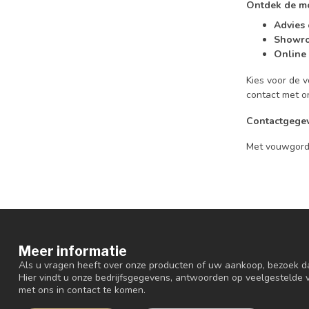
Ontdek de mo
Advies 
Showr
Online 
Kies voor de 
contact met o
Contactgegev
Met vouwgordij
Meer informatie
Als u vragen heeft over onze producten of uw aankoop, bezoek d
Hier vindt u onze bedrijfsgegevens, antwoorden op veelgestelde
met ons in contact te komen.