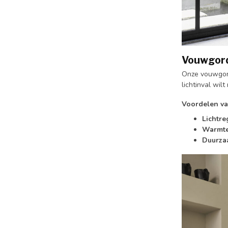
Vouwgord
Onze vouwgord
lichtinval wil
Voordelen va
Lichtre
Warmte
Duurza