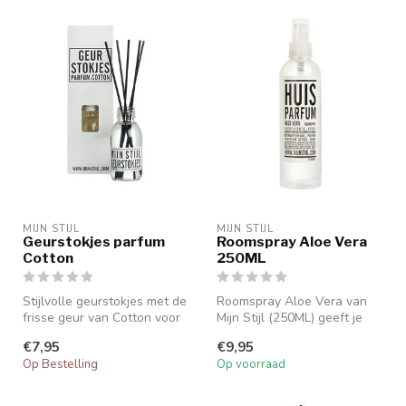
MIJN STIJL
MIJN STIJL
Geurstokjes parfum
Roomspray Aloe Vera
Cotton
250ML
Stijlvolle geurstokjes met de
Roomspray Aloe Vera van
frisse geur van Cotton voor
Mijn Stijl (250ML) geeft je
een langdurige geurbel...
interieur een frisse, zachte...
€7,95
€9,95
Op Bestelling
Op voorraad