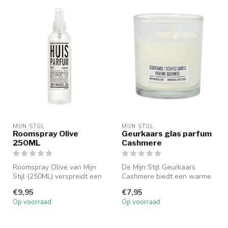
MIJN STIJL
MIJN STIJL
Roomspray Olive
Geurkaars glas parfum
250ML
Cashmere
Roomspray Olive van Mijn
De Mijn Stijl Geurkaars
Stijl (250ML) verspreidt een
Cashmere biedt een warme
frisse, natuurlijke geur z...
en sensuele geur, verpakt in
€9,95
€7,95
ee...
Op voorraad
Op voorraad