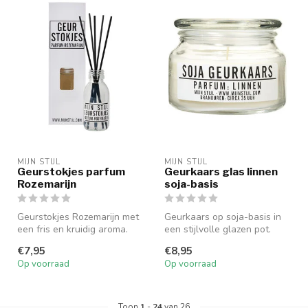
MIJN STIJL
MIJN STIJL
Geurstokjes parfum
Geurkaars glas linnen
Rozemarijn
soja-basis
Geurstokjes Rozemarijn met
Geurkaars op soja-basis in
een fris en kruidig ​​aroma.
een stijlvolle glazen pot.
Afmetingen flesje: 11×4,...
Branduren: 35 uur. Afmetin...
€7,95
€8,95
Op voorraad
Op voorraad
Toon
1
-
24
van 26