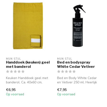
MIJN STIJL
MIJN STIJL
Handdoek (keuken) geel
Bed en bodyspray
met banderol
White Cedar Vetiver
Keuken Handdoek geel met
Bed en Body White Cedar
banderol. Ca. 40x60 cm,
en Vetiver 250 ml. Heerlijk
100% katoen. Made in
voor op het beddengoed en
€6,95
€7,95
Portugal.
li...
Op voorraad
Op voorraad