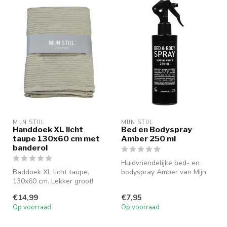
MIJN STIJL
MIJN STIJL
Handdoek XL licht
Bed en Bodyspray
taupe 130x60 cm met
Amber 250 ml
banderol
Huidvriendelijke bed- en
Baddoek XL licht taupe,
bodyspray Amber van Mijn
130x60 cm. Lekker groot!
Stijl voor beddengoed en
100% katoen.
licha...
€14,99
€7,95
Op voorraad
Op voorraad