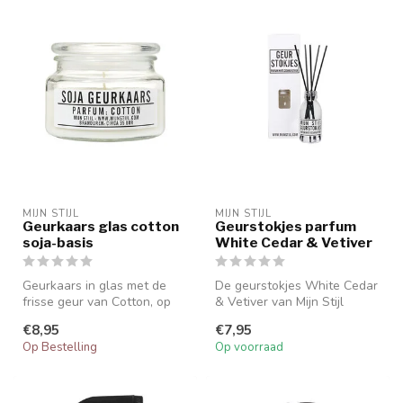
MIJN STIJL
MIJN STIJL
Geurkaars glas cotton
Geurstokjes parfum
soja-basis
White Cedar & Vetiver
Geurkaars in glas met de
De geurstokjes White Cedar
frisse geur van Cotton, op
& Vetiver van Mijn Stijl
basis van soja.
verspreiden een frisse,
€8,95
€7,95
hout...
Op Bestelling
Op voorraad