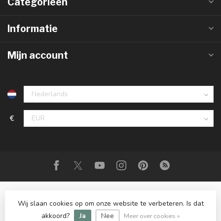
Categorieën
Informatie
Mijn account
€
Wij slaan cookies op om onze website te verbeteren. Is dat
© Copyright 2026 Rispens Wonen
- Powered by
Lightspeed
-
Lightspeed design
by
Dyvelopment
akkoord?
Ja
Nee
Meer over cookies »