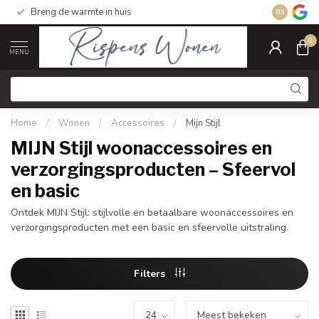
Breng de warmte in huis
Gratis ver
8.5
0
MENU
Home
/
Wonen
/
Accessoires
/
Mijn Stijl
MIJN Stijl woonaccessoires en
verzorgingsproducten – Sfeervol
en basic
Ontdek MIJN Stijl: stijlvolle en betaalbare woonaccessoires en
verzorgingsproducten met een basic en sfeervolle uitstraling.
Filters