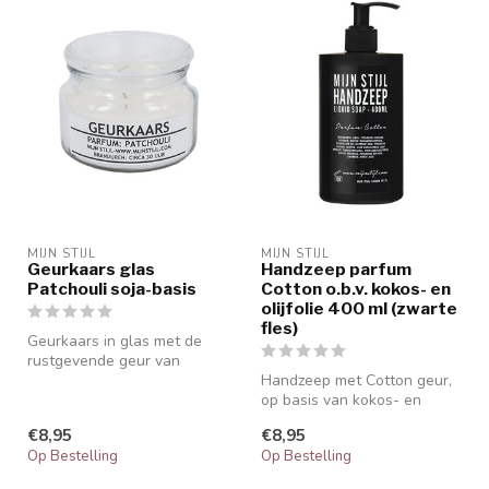
MIJN STIJL
MIJN STIJL
Geurkaars glas
Handzeep parfum
Patchouli soja-basis
Cotton o.b.v. kokos- en
olijfolie 400 ml (zwarte
fles)
Geurkaars in glas met de
rustgevende geur van
Patchouli, op basis van soja.
Handzeep met Cotton geur,
op basis van kokos- en
olijfolie, 400 ml.
€8,95
€8,95
Op Bestelling
Op Bestelling