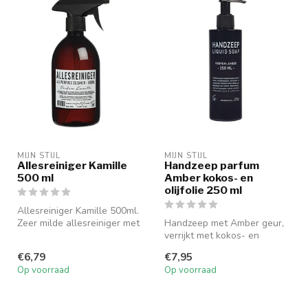
MIJN STIJL
MIJN STIJL
Allesreiniger Kamille
Handzeep parfum
500 ml
Amber kokos- en
olijfolie 250 ml
Allesreiniger Kamille 500ml.
Zeer milde allesreiniger met
Handzeep met Amber geur,
een trigger. Afmeting ...
verrijkt met kokos- en
olijfolie, 250 ml.
€6,79
€7,95
Op voorraad
Op voorraad