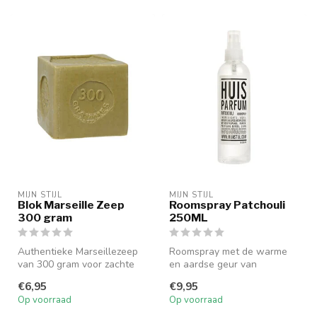
MIJN STIJL
MIJN STIJL
Blok Marseille Zeep
Roomspray Patchouli
300 gram
250ML
Authentieke Marseillezeep
Roomspray met de warme
van 300 gram voor zachte
en aardse geur van
en grondige reiniging.
Patchouli, 250 ml.
€6,95
€9,95
Op voorraad
Op voorraad