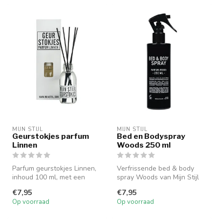
MIJN STIJL
MIJN STIJL
Geurstokjes parfum
Bed en Bodyspray
Linnen
Woods 250 ml
Parfum geurstokjes Linnen,
Verfrissende bed & body
inhoud 100 ml, met een
spray Woods van Mijn Stijl
langdurige geur van 4-6
voor lichaam en
€7,95
€7,95
weken.
beddengoed.
Op voorraad
Op voorraad