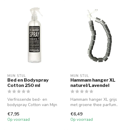
MIJN STIJL
MIJN STIJL
Bed en Bodyspray
Hammam hanger XL
Cotton 250 ml
naturel/Lavendel
Verfrissende bed- en
Hammam hanger XL grijs
bodyspray Cotton van Mijn
met groene thee parfum..
Stijl voor lichaam en
Afmeting 24 cm.
€7,95
€6,49
beddengoed,...
Op voorraad
Op voorraad