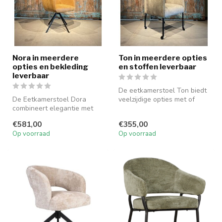
Nora in meerdere
Ton in meerdere opties
opties en bekleding
en stoffen leverbaar
leverbaar
De eetkamerstoel Ton biedt
De Eetkamerstoel Dora
veelzijdige opties met of
combineert elegantie met
zonder armleuningen en
hoog zitcomfort. Verkrijgbaar
wiel...
€581,00
€355,00
in ...
Op voorraad
Op voorraad