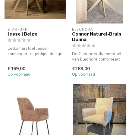
STARFURN
ELEONORA
Jesse | Beige
Connor Naturel-Bruin
Donna
Eetkamerstoel Jesse
combineert eigentijds design
De Connor eetkamerstoel
met comfort. De beige
van Eleonora combineert
bekleding...
naturel eiken met zachte
€169,00
€289,00
stof Do...
Op voorraad
Op voorraad