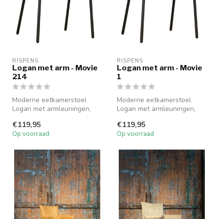
RISPENS
RISPENS
Logan met arm - Movie
Logan met arm - Movie
214
1
Moderne eetkamerstoel
Moderne eetkamerstoel
Logan met armleuningen,
Logan met armleuningen,
bekleed in stof Movie 214 en
bekleed in stof Movie 1 en
€119,95
€119,95
voorz...
voorzie...
Op voorraad
Op voorraad