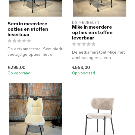
DS MEUBELEN
Sem in meerdere
Mike in meerdere
opties en stoffen
opties en stoffen
leverbaar
leverbaar
De eetkamerstoel Sem biedt
De eetkamerstoel Mike met
veelzijdige opties met of
armleuningen is een
zonder armleuningen en
moderne stoel, leverbaar in
wiel...
€295,00
€559,00
stof o...
Op voorraad
Op voorraad