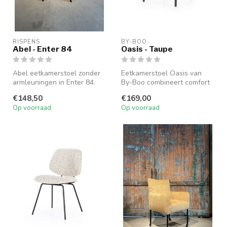
RISPENS
BY-BOO
Abel - Enter 84
Oasis - Taupe
Abel eetkamerstoel zonder
Eetkamerstoel Oasis van
armleuningen in Enter 84.
By-Boo combineert comfort
Tijdloos, compact en verkrij...
met een modern design. De
€148,50
€169,00
taup...
Op voorraad
Op voorraad