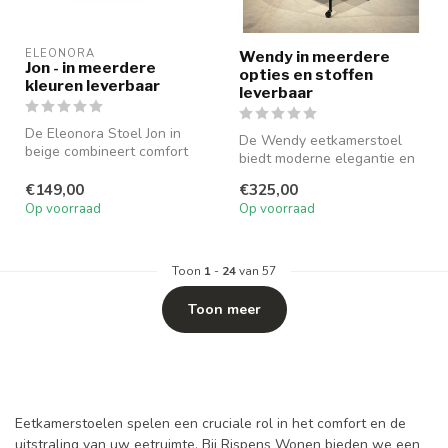
ELEONORA
Wendy in meerdere
Jon - in meerdere
opties en stoffen
kleuren leverbaar
leverbaar
De Eleonora Stoel Jon in
De Wendy eetkamerstoel
beige combineert comfort
biedt moderne elegantie en
met een eigentijds design,
veelzijdigheid. Verkrijgbaar
ide...
€149,00
€325,00
m...
Op voorraad
Op voorraad
Toon
1
-
24
van 57
Toon meer
Eetkamerstoelen spelen een cruciale rol in het comfort en de
uitstraling van uw eetruimte. Bij Rispens Wonen bieden we een