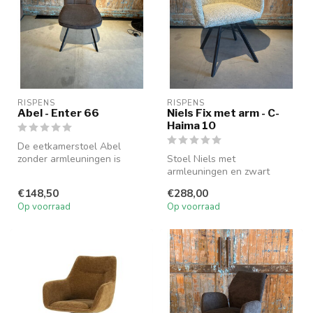
RISPENS
RISPENS
Abel - Enter 66
Niels Fix met arm - C-
Haima 10
De eetkamerstoel Abel
zonder armleuningen is
Stoel Niels met
compact, comfortabel en
armleuningen en zwart
uitgevoerd ...
frame combineert comfort
€148,50
€288,00
en stijl. Ook lev...
Op voorraad
Op voorraad