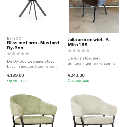
BY-BOO
Julia arm en wiel - A-
Bliss met arm - Mustard
Mito 169
By-Boo
De Julia stoel met
De By-Boo Eetkamerstoel
armleuningen en wielen is
Bliss in mosterdkleur is een
bekleed in A-Mito 169.
stijlvolle en comfortabele ...
Comfortabel,...
€199,00
€243,00
Op voorraad
Op voorraad