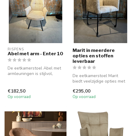
RISPENS
Marit in meerdere
Abel met arm - Enter 10
opties en stoffen
leverbaar
De eetkamerstoel Abel met
armleuningen is stijlvol,
De eetkamerstoel Marit
comfortabel en verkrijgbaar
biedt veelzijdige opties met
...
of zonder armleuningen en
€182,50
€295,00
wi...
Op voorraad
Op voorraad