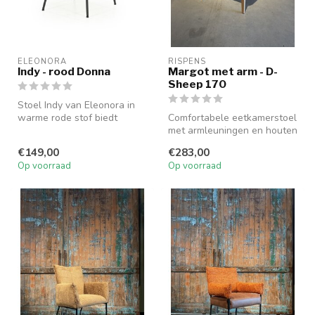
ELEONORA
RISPENS
Indy - rood Donna
Margot met arm - D-
Sheep 170
Stoel Indy van Eleonora in
warme rode stof biedt
Comfortabele eetkamerstoel
comfort en een tijdloos
met armleuningen en houten
ontwerp...
poten. Showmodel in stof
€149,00
€283,00
D...
Op voorraad
Op voorraad