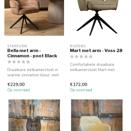
STARFURN
RISPENS
Bella met arm -
Mart met arm - Voss 28
Cinnamon - poot Black
Comfortabele draaibare
Draaibare eetkamerstoel in
eetkamerstoel Mart met
warme cinnamon kleur, met
armleuningen, bekleed in
armleuningen en zwarte
stof Voss...
€229,00
€172,00
meta...
Op voorraad
Op voorraad