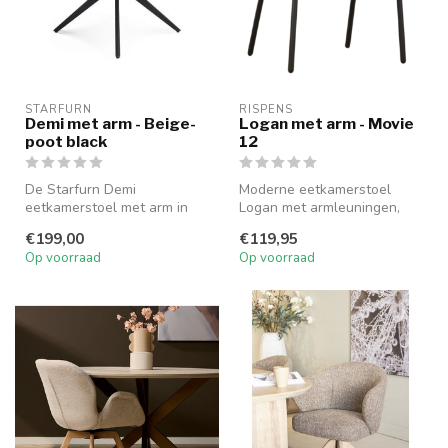
STARFURN
RISPENS
Demi met arm - Beige-
Logan met arm - Movie
poot black
12
De Starfurn Demi
Moderne eetkamerstoel
eetkamerstoel met arm in
Logan met armleuningen,
beige is een draaibare stoel
bekleed in stof Movie 12 en
€199,00
€119,95
met zacht...
voorzi...
Op voorraad
Op voorraad