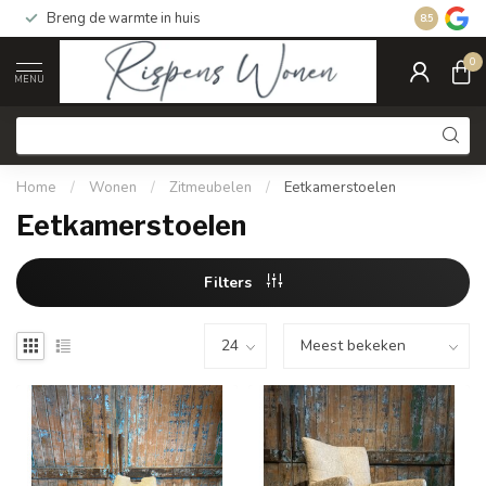
Breng de warmte in huis
Gratis ver
8.5
0
MENU
Home
/
Wonen
/
Zitmeubelen
/
Eetkamerstoelen
Eetkamerstoelen
Filters