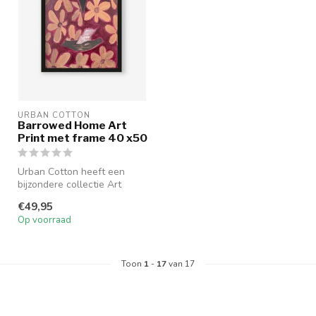
URBAN COTTON
Barrowed Home Art
Print met frame 40 x50
Urban Cotton heeft een
bijzondere collectie Art
Prints samengesteld. De
€49,95
ontwerpe...
Op voorraad
Toon
1
-
17
van 17