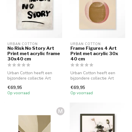
URBAN COTTON
URBAN COTTON
No Risk No Story Art
Frame Figures 4 Art
Print met acrylic frame
Print met acrylic 30x
30x40 cm
40 cm
Urban Cotton heeft een
Urban Cotton heeft een
bijzondere collectie Art
bijzondere collectie Art
Prints samengesteld. De
Prints samengesteld. De
€69,95
€69,95
ontwerpe...
ontwerpe...
Op voorraad
Op voorraad