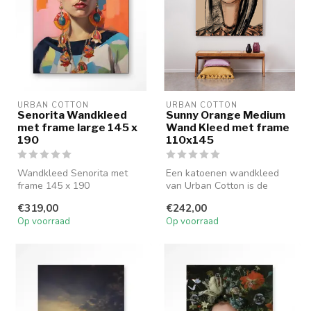
URBAN COTTON
URBAN COTTON
Senorita Wandkleed
Sunny Orange Medium
met frame large 145 x
Wand Kleed met frame
190
110x145
Wandkleed Senorita met
Een katoenen wandkleed
frame 145 x 190
van Urban Cotton is de
ideale manier om een
€319,00
€242,00
statement te ...
Op voorraad
Op voorraad