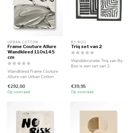
URBAN COTTON
BY-BOO
Frame Couture Allure
Triq set van 2
Wandkleed 110x145
cm
Wanddecoratie Triq van By-
Boo is een set van 2
Wandkleed Frame Couture
stijlvolle panelen met een
Allure van Urban Cotton
strak ...
(110x145 cm) is een
€292,00
€39,95
stijlvolle e...
Op voorraad
Op voorraad