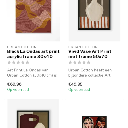
URBAN COTTON
URBAN COTTON
Black La Ondas art print
Vivid Vase Art Print
acrylic frame 30x40
met frame 50x70
Art Print La Ondas van
Urban Cotton heeft een
Urban Cotton (30x40 cm) is
bijzondere collectie Art
een abstracte print in zwart
Prints samengesteld. De
€69,96
€49,95
a...
ontwerpe...
Op voorraad
Op voorraad