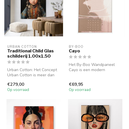
URBAN COTTON
BY-BOO
Traditional Child Glas
Cayo
schilderij 1.00x1.50
Het By-Boo Wandpaneel
Urban Cotton: Het Concept
Cayo is een modern
Urban Cotton is meer dan
kunstwerk dat een speels
een ontwerpstudio – het is
samenspel van ...
€279,00
€69,95
e...
Op voorraad
Op voorraad