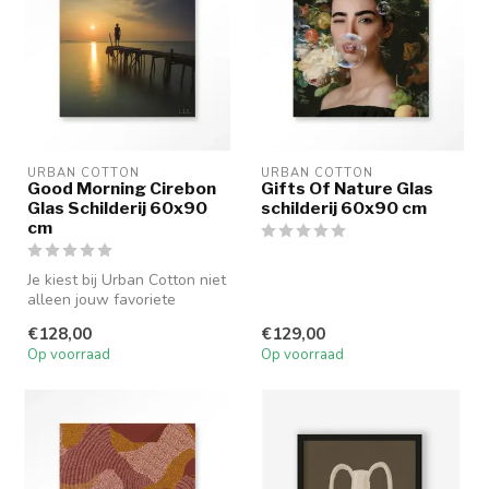
URBAN COTTON
URBAN COTTON
Good Morning Cirebon
Gifts Of Nature Glas
Glas Schilderij 60x90
schilderij 60x90 cm
cm
Je kiest bij Urban Cotton niet
alleen jouw favoriete
kunstwerk uit, maar ook
€128,00
€129,00
jou...
Op voorraad
Op voorraad