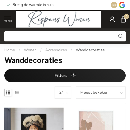
Breng de warmte in huis
Gratis ver
8.5
0
MENU
Home
/
Wonen
/
Accessoires
/
Wanddecoraties
Wanddecoraties
Filters