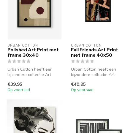
URBAN COTTON
URBAN COTTON
Polished Art Print met
Fall Friends Art Print
frame 30x40
met frame 40x50
Urban Cotton heeft een
Urban Cotton heeft een
bijzondere collectie Art
bijzondere collectie Art
Prints samengesteld. De
Prints samengesteld. De
€39,95
€49,95
ontwerpe...
ontwerpe...
Op voorraad
Op voorraad