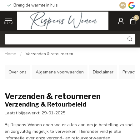
Breng de warmte in huis
Gratis ver
8.5
0
MENU
Home
/
Verzenden & retourneren
Over ons
Algemene voorwaarden
Disclaimer
Privacy P
Verzenden & retourneren
Verzending & Retourbeleid
Laatst bijgewerkt: 29-01-2025
Bij Rispens Wonen doen we er alles aan om je bestelling zo snel
en zorgvuldig mogelijk te verwerken. Hieronder vind je alle
informatie over onze verzend- en retourvoorwaarden.