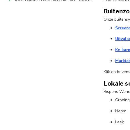
Buitenzo
Onze buitensys
Screen
Uitval
Knikar
Markie
Klik op boven
Lokale s
Rispens Wonen
Groning
Haren
Leek