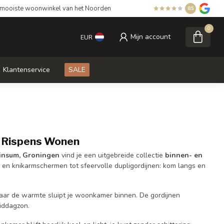
mooiste woonwinkel van het Noorden
8.5
0
Mijn account
EUR
Klantenservice
SALE
j Rispens Wonen
nsum, Groningen
vind je een uitgebreide collectie
binnen- en
 en knikarmschermen tot sfeervolle dupligordijnen: kom langs en
maar de warmte sluipt je woonkamer binnen. De gordijnen
middagzon.