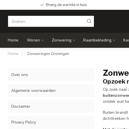
Breng de warmte in huis
Home
Wonen
Zonwering
Raambekleding
Ka
Home
/
Zonweringen Groningen
Zonwe
Over ons
Opzoek n
Op zoek naar
Algemene voorwaarden
buitenzonwe
ontdek wat het
Disclaimer
Buiten brandt
dichttrekken h
Privacy Policy