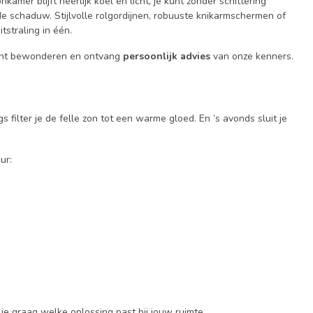
kamer blijft heerlijk koel en licht, je kunt zonder schittering
 de schaduw. Stijlvolle rolgordijnen, robuuste knikarmschermen of
tstraling in één.
kunt bewonderen en ontvang
persoonlijk advies
van onze kenners.
s filter je de felle zon tot een warme gloed. En ’s avonds sluit je
ur:
je graag welke oplossing past bij jouw ruimte.