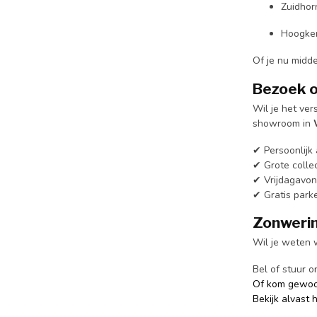
Zuidhor
Hoogker
Of je nu midde
Bezoek o
Wil je het ver
showroom in
✔ Persoonlijk 
✔ Grote colle
✔ Vrijdagavon
✔ Gratis park
Zonwerin
Wil je weten 
Bel of stuur o
Of kom gewoon
Bekijk alvast 