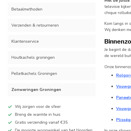
Met de juist
televisie kijk
Betaalmethoden
chique rolluik
Kom langs in 
Verzenden & retourneren
Wij denken me
Binnenzo
Klantenservice
Je begint de d
de wereld buit
Houtkachels groningen
Onze binnenzon
Pelletkachels Groningen
Rolgor
Vouwgo
Zonweringen Groningen
Paneel
Wij zorgen voor de sfeer
Vouwgo
Breng de warmte in huis
Plisség
Gratis verzending vanaf €35
De mooiste woonwinkel van het Noorden
In onze showro