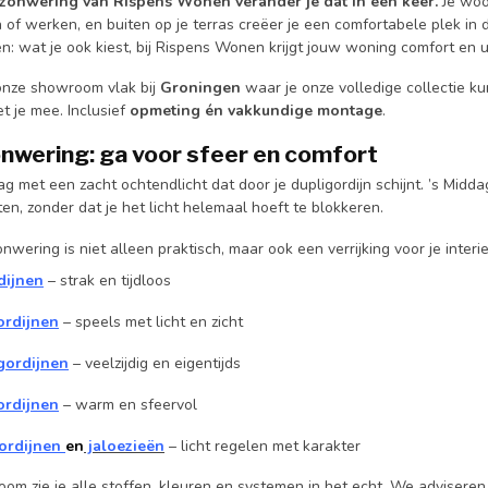
e zonwering van Rispens Wonen verander je dat in één keer.
Je woon
en of werken, en buiten op je terras creëer je een comfortabele plek in
en: wat je ook kiest, bij Rispens Wonen krijgt jouw woning comfort en ui
onze showroom vlak bij
Groningen
waar je onze volledige collectie 
t je mee. Inclusief
opmeting én vakkundige montage
.
nwering: ga voor sfeer en comfort
ag met een zacht ochtendlicht dat door je dupligordijn schijnt. ’s Middag
en, zonder dat je het licht helemaal hoeft te blokkeren.
wering is niet alleen praktisch, maar ook een verrijking voor je interie
dijnen
– strak en tijdloos
rdijnen
– speels met licht en zicht
gordijnen
– veelzijdig en eigentijds
rdijnen
– warm en sfeervol
ordijnen
en
jaloezieën
– licht regelen met karakter
om zie je alle stoffen, kleuren en systemen in het echt. We adviseren 