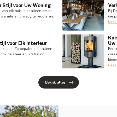
 Stijl voor Uw Woning
Ver
 van elk huis, niet alleen om de
Bij R
warmte en privacy te reguleren.
die p
Lees
Kac
jl voor Elk Interieur
Uw 
onkamer. Ze bepalen niet alleen
Een k
ok de sfeer en uitstraling.
creëe
bied
Lees
Bekijk alles