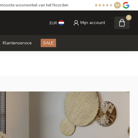
mooiste woonwinkel van het Noorden
8.5
0
Mijn account
EUR
Klantenservice
SALE
Rolgordijnen
terende en doorlatende
rolgordijnen