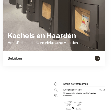
Kachels en Haarden
Hout/Pelletkachels en elektrische Haarden
Bekijken