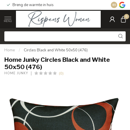
Breng de warmte in huis
Gratis ver
8.5
0
MENU
Home
/
Circles Black and White 50x50 (476)
Home Junky Circles Black and White
50x50 (476)
(0)
HOME JUNKY