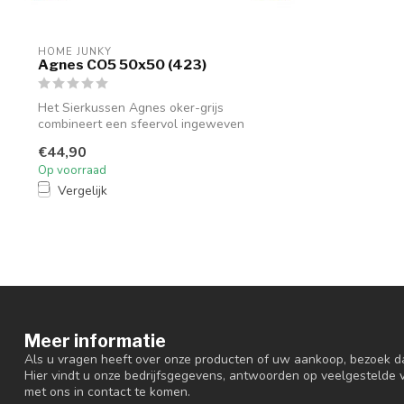
HOME JUNKY
Agnes CO5 50x50 (423)
Het Sierkussen Agnes oker-grijs
combineert een sfeervol ingeweven
motief met een...
€44,90
Op voorraad
Vergelijk
Meer informatie
Als u vragen heeft over onze producten of uw aankoop, bezoek d
Hier vindt u onze bedrijfsgegevens, antwoorden op veelgestelde
met ons in contact te komen.