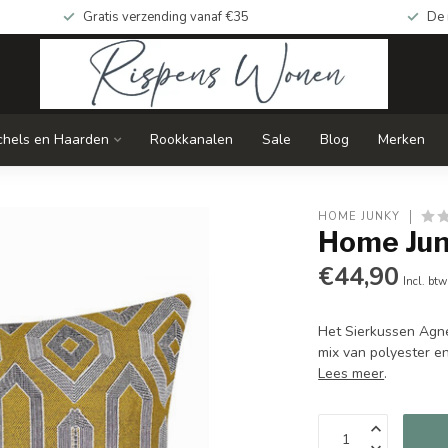
Gratis verzending vanaf €35
De 
chels en Haarden
Rookkanalen
Sale
Blog
Merken
HOME JUNKY
Home Jun
€44,90
Incl. btw
Het Sierkussen Agne
mix van polyester en
Lees meer
.