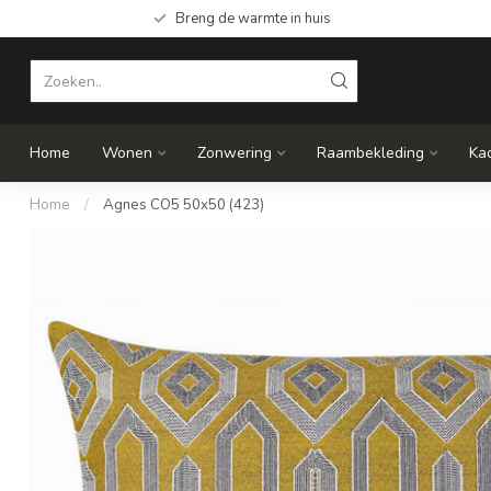
Breng de warmte in huis
Home
Wonen
Zonwering
Raambekleding
Ka
Home
/
Agnes CO5 50x50 (423)