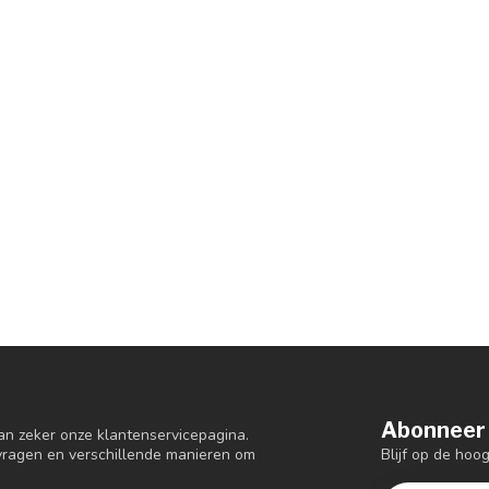
Abonneer 
an zeker onze klantenservicepagina.
Blijf op de hoo
 vragen en verschillende manieren om