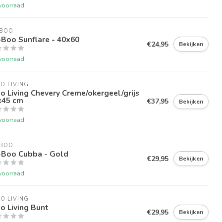
voorraad
-BOO
Boo Sunflare - 40x60
€24,95
Bekijken
voorraad
O LIVING
o Living Chevery Creme/okergeel/grijs
x45 cm
€37,95
Bekijken
voorraad
-BOO
-Boo Cubba - Gold
€29,95
Bekijken
voorraad
O LIVING
o Living Bunt
€29,95
Bekijken