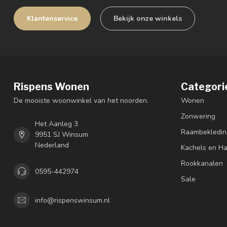
Klantenservice
Bekijk onze winkels
Rispens Wonen
Categori
De mooiste woonwinkel van het noorden.
Wonen
Zonwering
Het Aanleg 3
Raambekledin
9951 SJ Winsum
Nederland
Kachels en H
Rookkanalen
0595-442974
Sale
info@rispenswinsum.nl