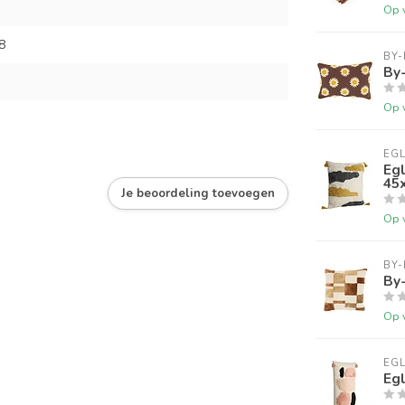
Op 
8
BY
By-
Op 
EGL
Egl
45
Je beoordeling toevoegen
Op 
BY
By
Op 
EGL
Egl