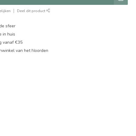
lijken
Deel dit product
de sfeer
 in huis
ng vanaf €35
nwinkel van het Noorden