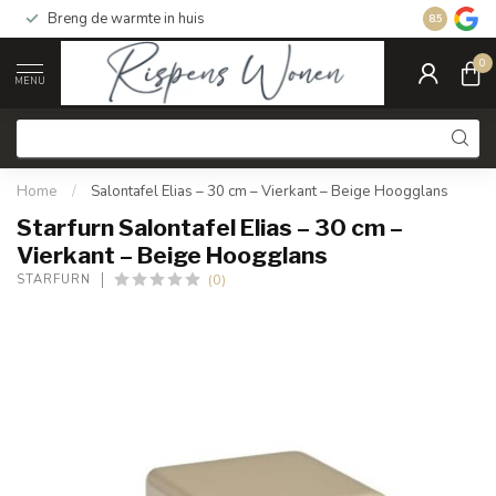
Breng de warmte in huis
Gratis ver
8.5
0
MENU
Home
/
Salontafel Elias – 30 cm – Vierkant – Beige Hoogglans
Starfurn Salontafel Elias – 30 cm –
Vierkant – Beige Hoogglans
(0)
STARFURN