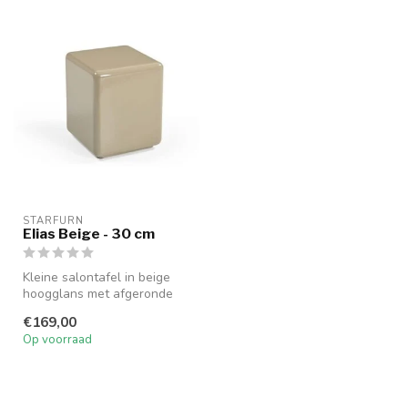
STARFURN
Elias Beige - 30 cm
Kleine salontafel in beige
hoogglans met afgeronde
hoeken. Handgemaakt,
€169,00
onderhou...
Op voorraad