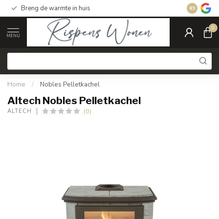
Breng de warmte in huis
Gratis ver
8.5
0
MENU
Home
/
Nobles Pelletkachel
Altech Nobles Pelletkachel
(0)
ALTECH