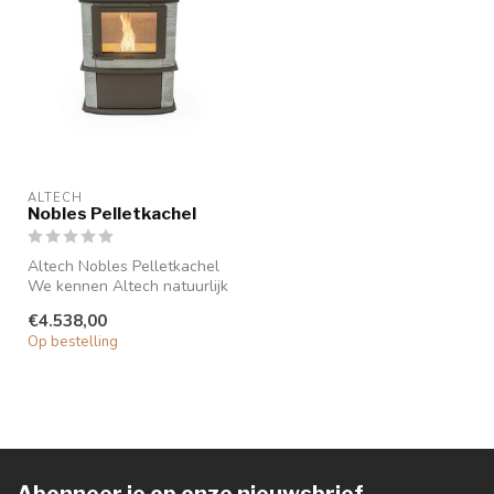
ALTECH
Nobles Pelletkachel
Altech Nobles Pelletkachel
We kennen Altech natuurlijk
van de speksteen
€4.538,00
houtkach...
Op bestelling