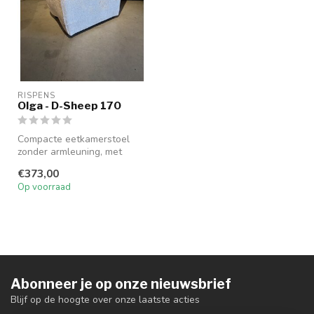
RISPENS
Olga - D-Sheep 170
Compacte eetkamerstoel
zonder armleuning, met
wielen en handgreep.
€373,00
Uitgevoerd in...
Op voorraad
Abonneer je op onze nieuwsbrief
Blijf op de hoogte over onze laatste acties