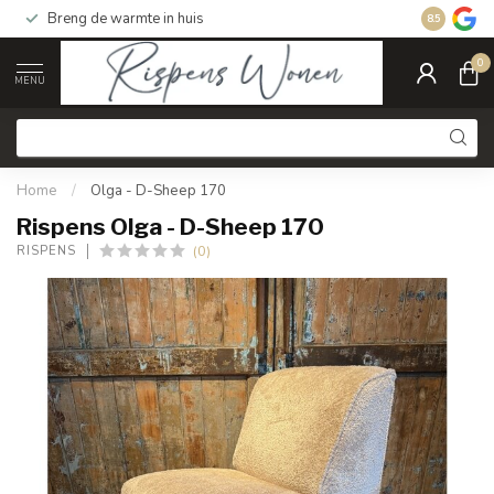
Breng de warmte in huis
Gratis ver
8.5
0
MENU
Home
/
Olga - D-Sheep 170
Rispens Olga - D-Sheep 170
(0)
RISPENS