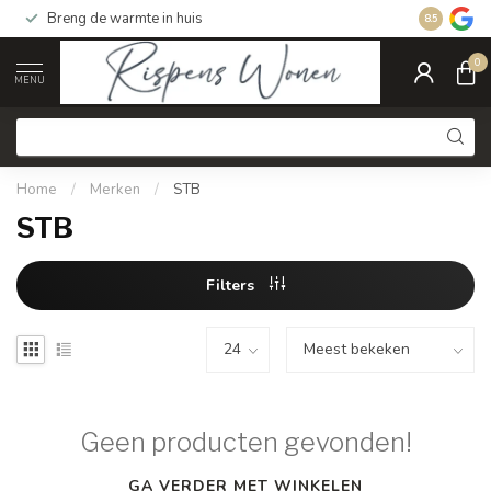
Breng de warmte in huis
Gratis ver
8.5
0
MENU
Home
/
Merken
/
STB
STB
Filters
Geen producten gevonden!
GA VERDER MET WINKELEN