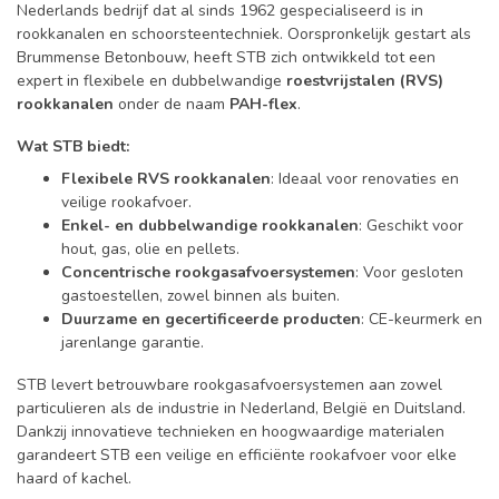
Nederlands bedrijf dat al sinds 1962 gespecialiseerd is in
rookkanalen en schoorsteentechniek. Oorspronkelijk gestart als
Brummense Betonbouw, heeft STB zich ontwikkeld tot een
expert in flexibele en dubbelwandige
roestvrijstalen (RVS)
rookkanalen
onder de naam
PAH-flex
.
Wat STB biedt:
Flexibele RVS rookkanalen
: Ideaal voor renovaties en
veilige rookafvoer.
Enkel- en dubbelwandige rookkanalen
: Geschikt voor
hout, gas, olie en pellets.
Concentrische rookgasafvoersystemen
: Voor gesloten
gastoestellen, zowel binnen als buiten.
Duurzame en gecertificeerde producten
: CE-keurmerk en
jarenlange garantie.
STB levert betrouwbare rookgasafvoersystemen aan zowel
particulieren als de industrie in Nederland, België en Duitsland.
Dankzij innovatieve technieken en hoogwaardige materialen
garandeert STB een veilige en efficiënte rookafvoer voor elke
haard of kachel.