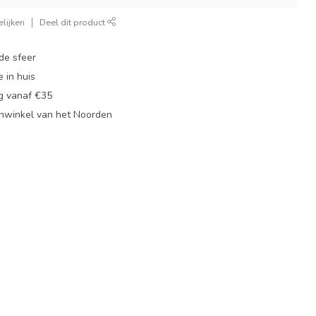
lijken
Deel dit product
de sfeer
 in huis
ng vanaf €35
nwinkel van het Noorden