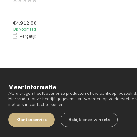
€4.912,00
Op voorraad
Vergelijk
Meer informatie
Als u vragen heeft over onze producten of uw aankoop, bezoek d
Hier vindt u onze bedrijfsgegevens, antwoorden op veelgestelde
met ons in contact te komen.
Klantenservice
Bekijk onze winkels