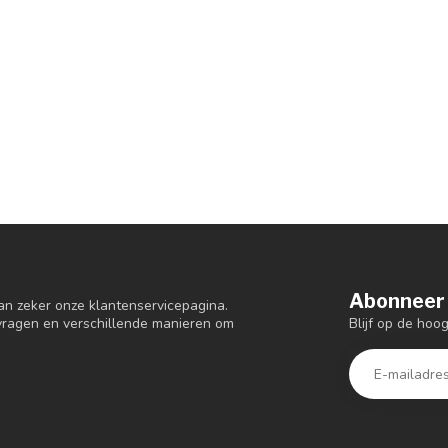
Abonneer 
an zeker onze klantenservicepagina.
Blijf op de hoo
 vragen en verschillende manieren om