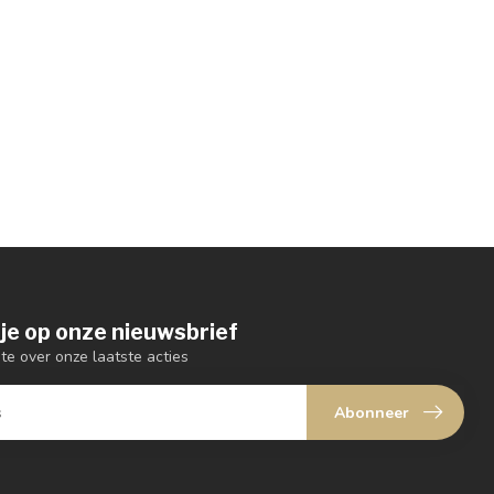
je op onze nieuwsbrief
gte over onze laatste acties
Abonneer