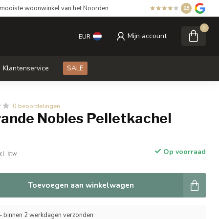
mooiste woonwinkel van het Noorden
8.5
0
Mijn account
EUR
Klantenservice
SALE
0 beoordelingen
rande Nobles Pelletkachel
Op voorraad
cl. btw
Toevoegen aan winkelwagen
- binnen 2 werkdagen verzonden