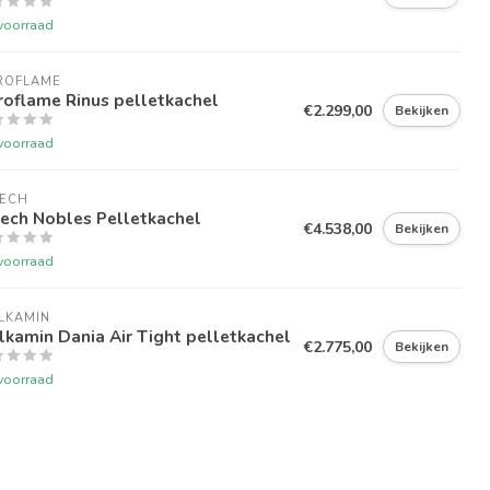
voorraad
ROFLAME
oflame Rinus pelletkachel
€2.299,00
Bekijken
voorraad
TECH
ech Nobles Pelletkachel
€4.538,00
Bekijken
voorraad
LKAMIN
lkamin Dania Air Tight pelletkachel
€2.775,00
Bekijken
voorraad