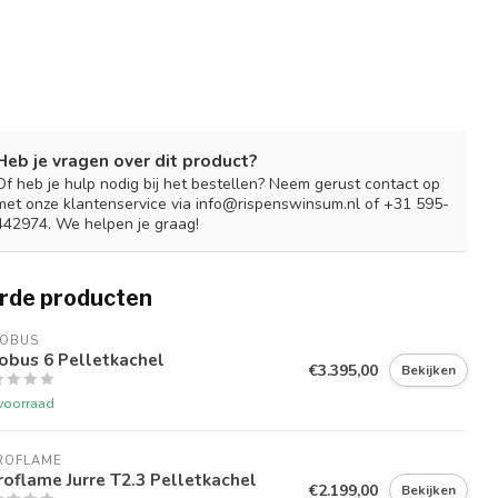
Heb je vragen over dit product?
Of heb je hulp nodig bij het bestellen? Neem gerust contact op
met onze klantenservice via
info@rispenswinsum.nl
of +31 595-
442974. We helpen je graag!
rde producten
COBUS
obus 6 Pelletkachel
€3.395,00
Bekijken
voorraad
ROFLAME
oflame Jurre T2.3 Pelletkachel
€2.199,00
Bekijken