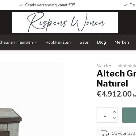
Gratis verzending vanaf €35
De 
chels en Haarden
Rookkanalen
Sale
Blog
Merken
ALTECH
Altech G
Naturel
€4.912,00
In
Op voorraad 