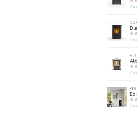
Op 
DU
Dur
Op 
AL
Alt
Op 
EDI
Edi
Op 