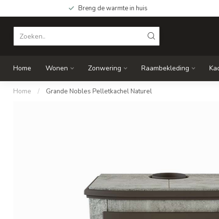
Breng de warmte in huis
Home
Wonen
Zonwering
Raambekleding
Ka
Home
/
Grande Nobles Pelletkachel Naturel