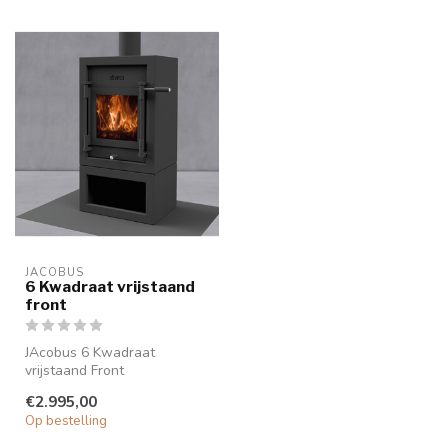
JACOBUS
6 Kwadraat vrijstaand
front
JAcobus 6 Kwadraat
vrijstaand Front
De JAcobus 6 Kwadraat
€2.995,00
vrijstaande kachel is,...
Op bestelling