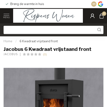
Breng de warmte in huis
Gratis ver
8.5
0
MENU
Home
/
6 Kwadraat vrijstaand front
Jacobus 6 Kwadraat vrijstaand front
(0)
JACOBUS