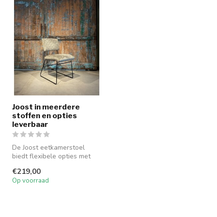
Joost in meerdere
stoffen en opties
leverbaar
De Joost eetkamerstoel
biedt flexibele opties met
armleuningen, zonder
€219,00
armleunin...
Op voorraad