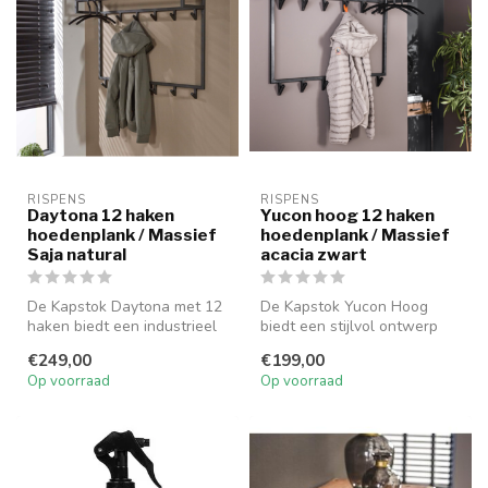
RISPENS
RISPENS
Daytona 12 haken
Yucon hoog 12 haken
hoedenplank / Massief
hoedenplank / Massief
Saja natural
acacia zwart
De Kapstok Daytona met 12
De Kapstok Yucon Hoog
haken biedt een industrieel
biedt een stijlvol ontwerp
ontwerp, ideaal voor het o...
met 12 haken, perfect voor
€249,00
€199,00
het ...
Op voorraad
Op voorraad