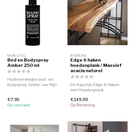
MIJN STIJL
RISPENS
Bed en Bodyspray
Edge 6 haken
Amber 250 ml
hoedenplank / Massief
acacia naturel
Huidvriendelijke bed- en
bodyspray Amber van Mijn
De Kapstok Edge 6 Haken
Stijl voor beddengoed en
met Hoedenplank
licha...
combineert een strak
€7,95
€149,00
ontwerp met praktis...
Op voorraad
Op Bestelling