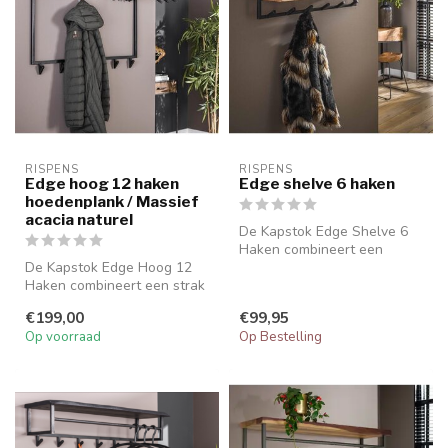
RISPENS
RISPENS
Edge hoog 12 haken
Edge shelve 6 haken
hoedenplank / Massief
acacia naturel
De Kapstok Edge Shelve 6
Haken combineert een
De Kapstok Edge Hoog 12
modern ontwerp met
Haken combineert een strak
praktische opbe...
ontwerp met praktische
€199,00
€99,95
opberg...
Op voorraad
Op Bestelling