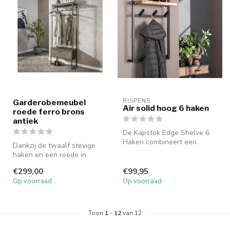
RISPENS
Garderobemeubel
Air solid hoog 6 haken
roede ferro brons
antiek
De Kapstok Edge Shelve 6
Haken combineert een
Dankzij de twaalf stevige
modern ontwerp met
haken en een roede in
praktische opbe...
warme, antiek messing kleur
€299,00
€99,95
bied...
Op voorraad
Op voorraad
Toon
1
-
12
van 12