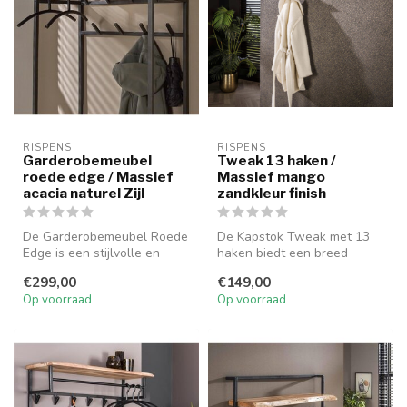
RISPENS
RISPENS
Garderobemeubel
Tweak 13 haken /
roede edge / Massief
Massief mango
acacia naturel Zijl
zandkleur finish
De Garderobemeubel Roede
De Kapstok Tweak met 13
Edge is een stijlvolle en
haken biedt een breed
stevige roede voor het
ontwerp, ideaal voor het
€299,00
€149,00
ophang...
ophangen ...
Op voorraad
Op voorraad