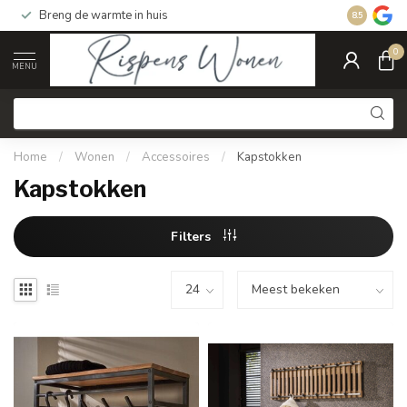
Breng de warmte in huis
Gratis ver
8.5
0
MENU
Home
/
Wonen
/
Accessoires
/
Kapstokken
Kapstokken
Filters