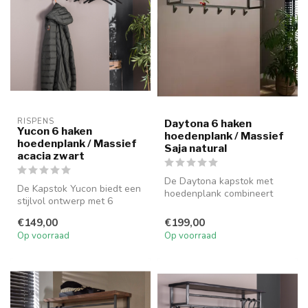
RISPENS
Daytona 6 haken
Yucon 6 haken
hoedenplank / Massief
hoedenplank / Massief
Saja natural
acacia zwart
De Daytona kapstok met
De Kapstok Yucon biedt een
hoedenplank combineert
stijlvol ontwerp met 6
massief Saja natural hout
haken, perfect voor het
met een ...
€149,00
€199,00
netjes...
Op voorraad
Op voorraad