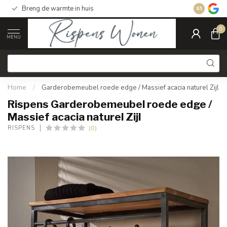
Breng de warmte in huis
Gratis ver
8.5
0
MENU
Home
/
Garderobemeubel roede edge / Massief acacia naturel Zijl
Rispens Garderobemeubel roede edge /
Massief acacia naturel Zijl
(0)
RISPENS