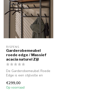
RISPENS
Garderobemeubel
roede edge / Massief
acacia naturel Zijl
De Garderobemeubel Roede
Edge is een stijlvolle en
stevige roede voor het
€299,00
ophang...
Op voorraad