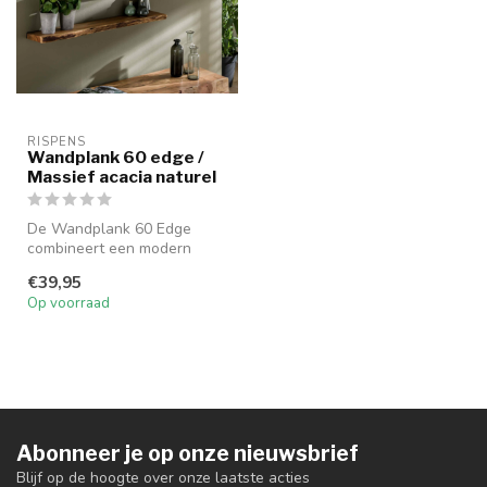
RISPENS
Wandplank 60 edge /
Massief acacia naturel
De Wandplank 60 Edge
combineert een modern
ontwerp met praktische
€39,95
opbergruimte, ...
Op voorraad
Abonneer je op onze nieuwsbrief
Blijf op de hoogte over onze laatste acties