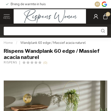
Breng de warmte in huis
Gratis ver
8.5
0
MENU
Home
/
Wandplank 60 edge / Massief acacia naturel
Rispens Wandplank 60 edge / Massief
acacia naturel
(0)
RISPENS