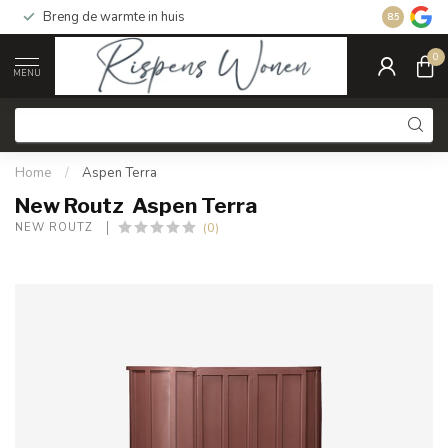
Breng de warmte in huis
Gratis ver
8.5
0
MENU
Home
/
Aspen Terra
New Routz Aspen Terra
(0)
NEW ROUTZ 