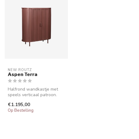
NEW ROUTZ 
Aspen Terra
Halfrond wandkastje met
speels verticaal patroon.
Ambachtelijk gemaakt met
€1.195,00
vinta...
Op Bestelling