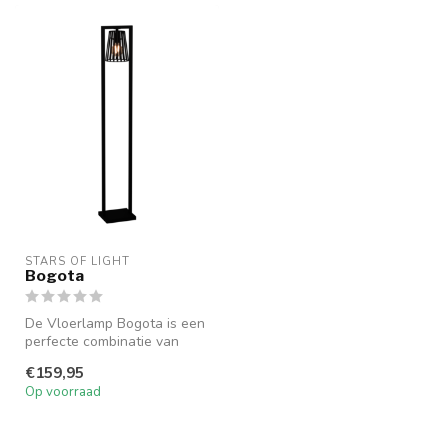
STARS OF LIGHT
Bogota
De Vloerlamp Bogota is een
perfecte combinatie van
stoer staal en sfeervolle
€159,95
ver...
Op voorraad