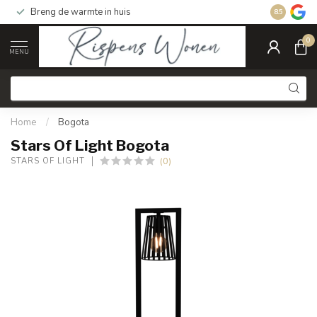
Breng de warmte in huis
Gratis ver
8.5
0
MENU
Home
/
Bogota
Stars Of Light Bogota
(0)
STARS OF LIGHT