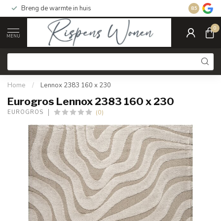
Breng de warmte in huis
Gratis ver
8.5
0
MENU
Home
/
Lennox 2383 160 x 230
Eurogros Lennox 2383 160 x 230
(0)
EUROGROS