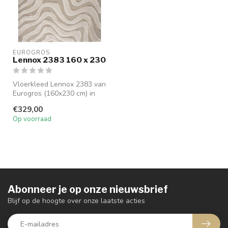
EUROGROS
Lennox 2383 160 x 230
Vloerkleed Lennox 2383 van
Eurogros (160x230 cm) in
beige, crème en grijs heeft ...
€329,00
Op voorraad
Abonneer je op onze nieuwsbrief
Blijf op de hoogte over onze laatste acties