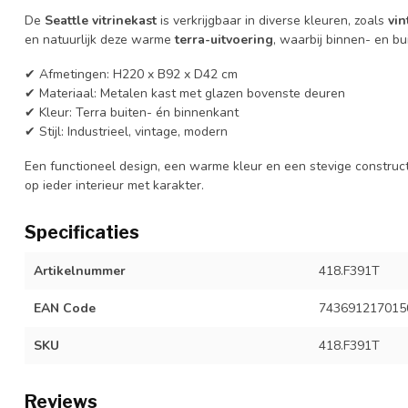
De
Seattle vitrinekast
is verkrijgbaar in diverse kleuren, zoals
vin
en natuurlijk deze warme
terra-uitvoering
, waarbij binnen- en bui
✔ Afmetingen: H220 x B92 x D42 cm
✔ Materiaal: Metalen kast met glazen bovenste deuren
✔ Kleur: Terra buiten- én binnenkant
✔ Stijl: Industrieel, vintage, modern
Een functioneel design, een warme kleur en een stevige construc
op ieder interieur met karakter.
Specificaties
Artikelnummer
418.F391T
EAN Code
743691217015
SKU
418.F391T
Reviews