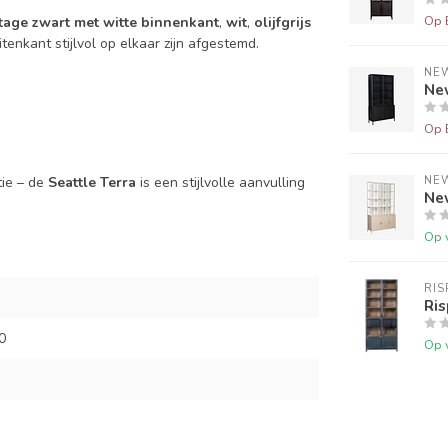
Op 
tage zwart met witte binnenkant
,
wit
,
olijfgrijs
tenkant stijlvol op elkaar zijn afgestemd.
NE
Ne
Op 
tie – de
Seattle Terra
is een stijlvolle aanvulling
NE
Ne
Op 
RIS
Ris
0
Op 