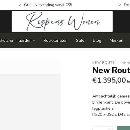
Gratis verzending vanaf €35
De 
chels en Haarden
Rookkanalen
Sale
Blog
Merken
NEW ROUTZ 
New Rout
€1.395,00
In
Ambachtelijk gemaak
binnenkant. De bove
legplanken.
H220 x B92 x D42 c