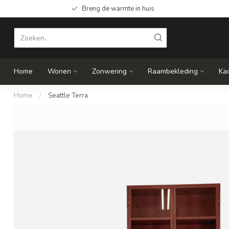
Breng de warmte in huis
Home
Wonen
Zonwering
Raambekleding
Ka
Home
/
Seattle Terra