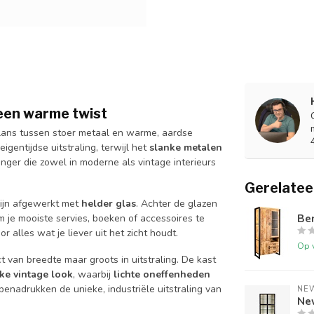
 een warme twist
lans tussen stoer metaal en warme, aardse
gentijdse uitstraling, terwijl het
slanke metalen
anger die zowel in moderne als vintage interieurs
Gerelatee
ijn afgewerkt met
helder glas
. Achter de glazen
Ben
om je mooiste servies, boeken of accessoires te
 alles wat je liever uit het zicht houdt.
Op 
 van breedte maar groots in uitstraling. De kast
ke vintage look
, waarbij
lichte oneffenheden
enadrukken de unieke, industriële uitstraling van
NE
Ne