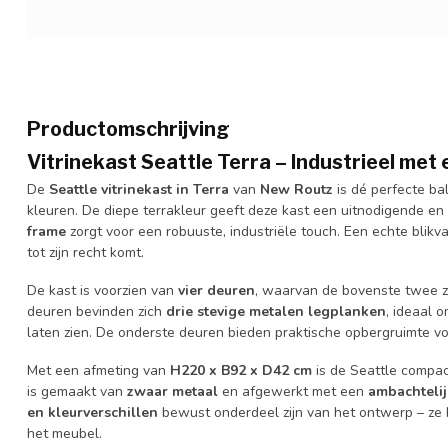
Productomschrijving
Vitrinekast Seattle Terra – Industrieel met
De
Seattle vitrinekast in Terra
van
New Routz
is dé perfecte ba
kleuren. De diepe terrakleur geeft deze kast een uitnodigende en ei
frame
zorgt voor een robuuste, industriële touch. Een echte blikv
tot zijn recht komt.
De kast is voorzien van
vier deuren
, waarvan de bovenste twee z
deuren bevinden zich
drie stevige metalen legplanken
, ideaal 
laten zien. De onderste deuren bieden praktische opbergruimte voor
Met een afmeting van
H220 x B92 x D42 cm
is de Seattle compact
is gemaakt van
zwaar metaal
en afgewerkt met een
ambachtelij
en kleurverschillen
bewust onderdeel zijn van het ontwerp – ze b
het meubel.