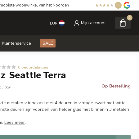
mooiste woonwinkel van het Noorden
8.5
0
Mijn account
EUR
Klantenservice
SALE
0 beoordelingen
z Seattle Terra
Op Bestelling
cl. btw
te metalen vitrinekast met 4 deuren in vintage zwart met witte
nste deuren zijn voorzien van helder glas met binnenin 3 metalen
m.
Lees meer
.