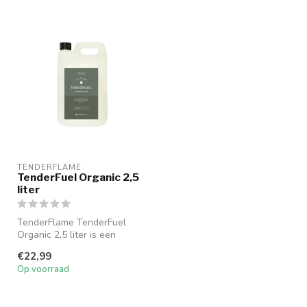
TENDERFLAME
TenderFuel Organic 2,5
liter
TenderFlame TenderFuel
Organic 2,5 liter is een
veilige en milieuvriendelijke
€22,99
br...
Op voorraad