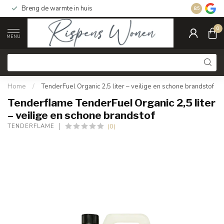
Breng de warmte in huis
Gratis ver
8.5
0
MENU
Home
/
TenderFuel Organic 2,5 liter – veilige en schone brandstof
Tenderflame TenderFuel Organic 2,5 liter
– veilige en schone brandstof
(0)
TENDERFLAME