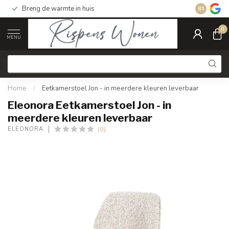
Breng de warmte in huis
Gratis ver
8.5
0
MENU
Home
/
Eetkamerstoel Jon - in meerdere kleuren leverbaar
Eleonora Eetkamerstoel Jon - in
meerdere kleuren leverbaar
(0)
ELEONORA