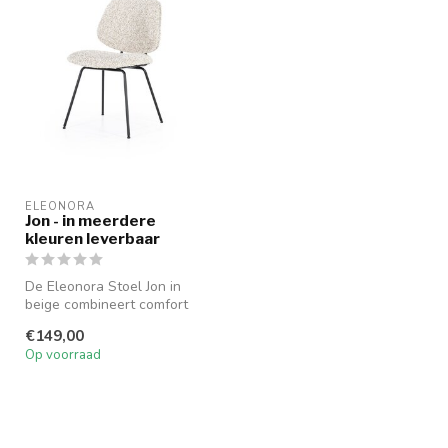
ELEONORA
Jon - in meerdere
kleuren leverbaar
De Eleonora Stoel Jon in
beige combineert comfort
met een eigentijds design,
€149,00
ide...
Op voorraad