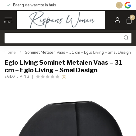
Breng de warmte in huis
Gratis ver
8.5
0
MENU
Home
/
Sominet Metalen Vaas – 31 cm – Eglo Living – Smal Design
Eglo Living Sominet Metalen Vaas – 31
cm – Eglo Living – Smal Design
(0)
EGLO LIVING