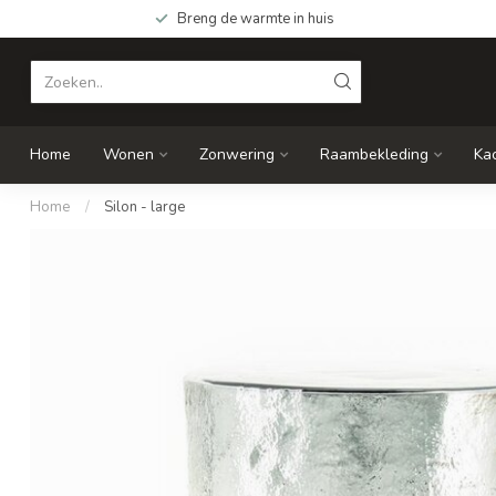
Breng de warmte in huis
Home
Wonen
Zonwering
Raambekleding
Ka
Home
/
Silon - large