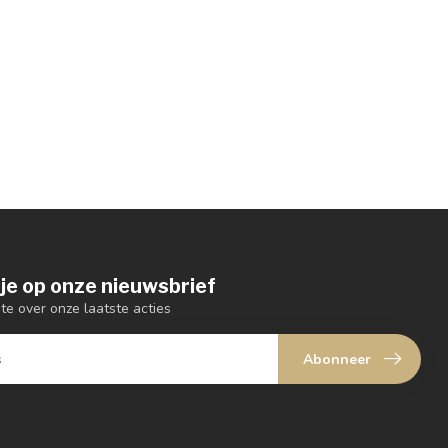
je op onze nieuwsbrief
gte over onze laatste acties
Abonneer