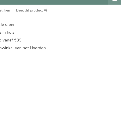
lijken
Deel dit product
de sfeer
 in huis
ng vanaf €35
nwinkel van het Noorden