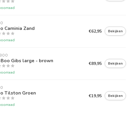
voorraad
LO
lo Caminia Zand
€62,95
Bekijken
voorraad
-BOO
-Boo Gibs large - brown
€89,95
Bekijken
voorraad
LO
o Tilston Groen
€19,95
Bekijken
voorraad