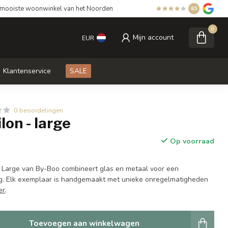
mooiste woonwinkel van het Noorden
8.5
0
Mijn account
EUR
Klantenservice
SALE
0 beoordelingen
lon - large
Op voorraad
- Large van By-Boo combineert glas en metaal voor een
ling. Elk exemplaar is handgemaakt met unieke onregelmatigheden
er
.
Toevoegen aan winkelwagen