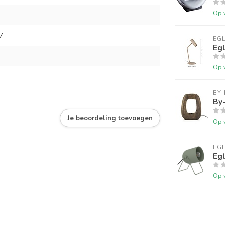
Op 
7
EG
Eg
Op 
BY
By
Je beoordeling toevoegen
Op 
EG
Egl
Op 