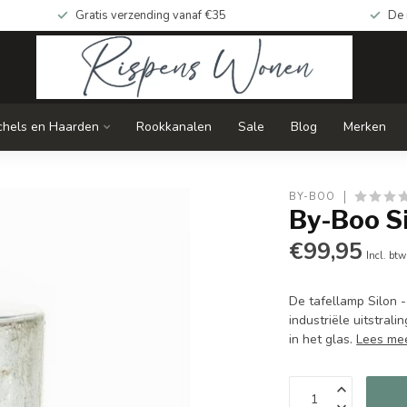
Gratis verzending vanaf €35
De 
chels en Haarden
Rookkanalen
Sale
Blog
Merken
BY-BOO
By-Boo Si
€99,95
Incl. btw
De tafellamp Silon 
industriële uitstra
in het glas.
Lees me