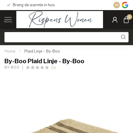
Breng de warmte in huis
Gratis ver
8.5
0
MENU
Home
/
Plaid Linje - By-Boo
By-Boo Plaid Linje - By-Boo
(0)
BY-BOO