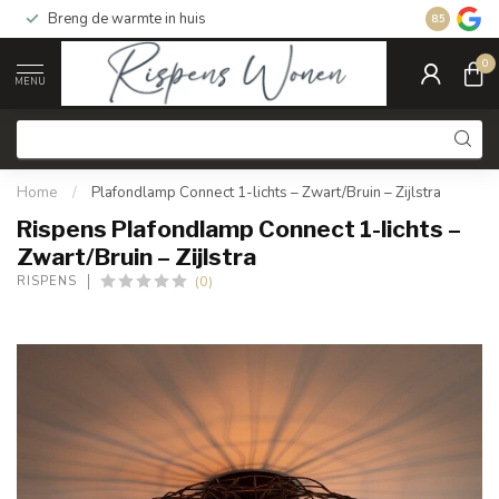
Breng de warmte in huis
Gratis ver
8.5
0
MENU
Home
/
Plafondlamp Connect 1-lichts – Zwart/Bruin – Zijlstra
Rispens Plafondlamp Connect 1-lichts –
Zwart/Bruin – Zijlstra
(0)
RISPENS