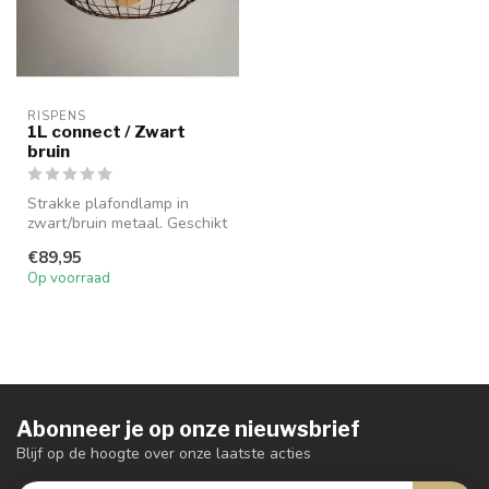
RISPENS
1L connect / Zwart
bruin
Strakke plafondlamp in
zwart/bruin metaal. Geschikt
voor plafond én
€89,95
wandmontage....
Op voorraad
Abonneer je op onze nieuwsbrief
Blijf op de hoogte over onze laatste acties