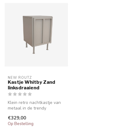
NEW ROUTZ 
Kastje Whitby Zand
linksdraaiend
Klein retro nachtkastje van
metaal in de trendy
zandkleur of olijfgroen.
€329,00
Achter ...
Op Bestelling