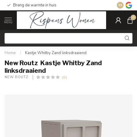
Breng de warmte in huis
Gratis ver
8.5
0
MENU
Home
/
Kastje Whitby Zand linksdraaiend
New Routz Kastje Whitby Zand
linksdraaiend
(0)
NEW ROUTZ 