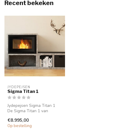
Recent bekeken
JYDEPEJSEN
Sigma Titan 1
Jydepejsen Sigma Titan 1
De Sigma Titan 1 van
Jydepejsen is een uniek
€8.995,00
meubel van...
Op bestelling