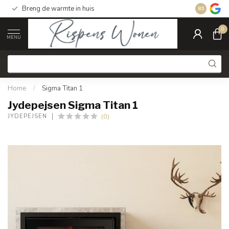
Breng de warmte in huis
Gratis ver
8.5
0
MENU
Home
/
Sigma Titan 1
Jydepejsen Sigma Titan 1
(0)
JYDEPEJSEN