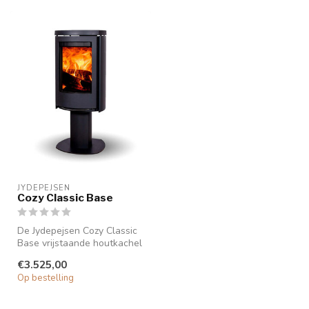
JYDEPEJSEN
Cozy Classic Base
De Jydepejsen Cozy Classic
Base vrijstaande houtkachel
met gietijzer is het nieu...
€3.525,00
Op bestelling