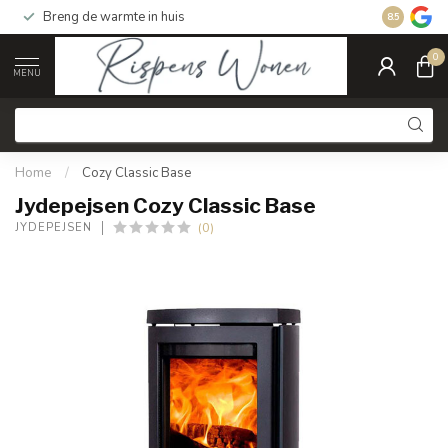
Breng de warmte in huis
Gratis ver
8.5
0
MENU
Home
/
Cozy Classic Base
Jydepejsen Cozy Classic Base
(0)
JYDEPEJSEN