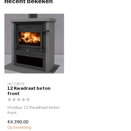
Recent bekeken
JACOBUS
12 Kwadraat beton
front
JAcobus 12 Kwadraat beton
front
De JAcobus 12 Kwadraat
€4.390,00
beton front is, net zoals...
Op bestelling