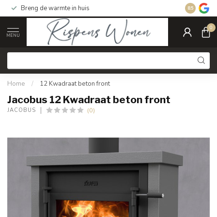
Breng de warmte in huis
Gratis ver
8.5
0
MENU
Home
/
12 Kwadraat beton front
Jacobus 12 Kwadraat beton front
(0)
JACOBUS