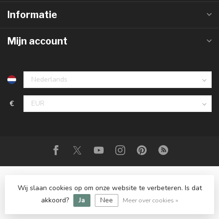
Informatie
Mijn account
€
Wij slaan cookies op om onze website te verbeteren. Is dat
© Copyright 2026 Rispens Wonen
- Powered by
Lightspeed
-
Lightspeed design
by
Dyvelopment
akkoord?
Ja
Nee
Meer over cookies »