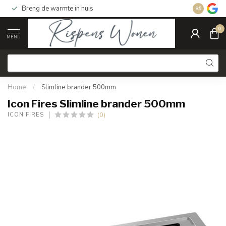
Breng de warmte in huis
Gratis ver
8.5
0
MENU
Home
/
Slimline brander 500mm
Icon Fires Slimline brander 500mm
(0)
ICON FIRES