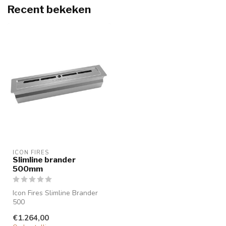
Recent bekeken
ICON FIRES
Slimline brander
500mm
Icon Fires Slimline Brander
500
De Slimeline Brander 500 is
€1.264,00
een brander die bran...