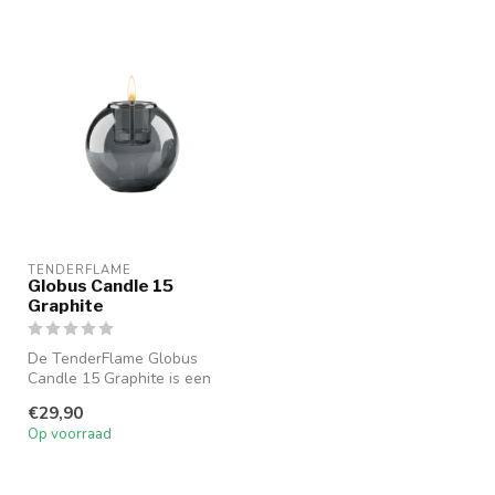
TENDERFLAME
Globus Candle 15
Graphite
De TenderFlame Globus
Candle 15 Graphite is een
grotere sfeermaker van glas.
€29,90
Ges...
Op voorraad