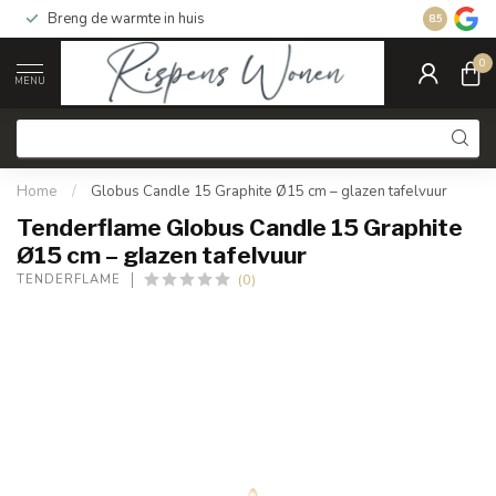
Breng de warmte in huis
Gratis ver
8.5
0
MENU
Home
/
Globus Candle 15 Graphite Ø15 cm – glazen tafelvuur
Tenderflame Globus Candle 15 Graphite
Ø15 cm – glazen tafelvuur
(0)
TENDERFLAME