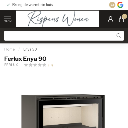
Breng de warmte in huis
Gratis ver
8.5
0
MENU
Home
/
Enya 90
Ferlux Enya 90
(0)
FERLUX