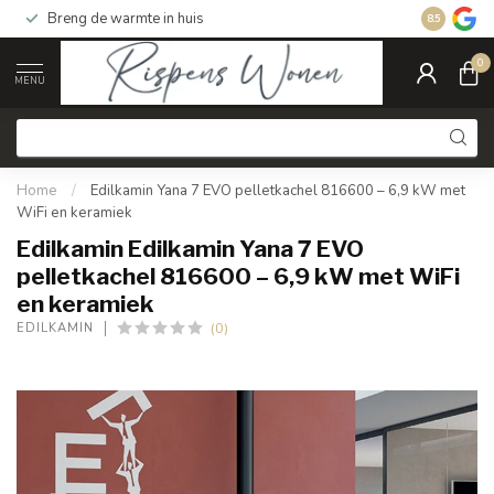
Breng de warmte in huis
Gratis ver
8.5
0
MENU
Home
/
Edilkamin Yana 7 EVO pelletkachel 816600 – 6,9 kW met
WiFi en keramiek
Edilkamin Edilkamin Yana 7 EVO
pelletkachel 816600 – 6,9 kW met WiFi
en keramiek
(0)
EDILKAMIN