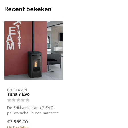
Recent bekeken
EDILKAMIN
Yana 7 Evo
De Edilkamin Yana 7 EVO
pelletkachel is een moderne
6,9 kW kachel met hoog
€3.569,00
rende...
Op bestelling