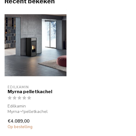
Recent bekeken
EDILKAMIN
Myrna pelletkachel
Edilkamin
Myrna¬†pelletkachel
De Edilkamin Myrna¬†is een
€4.089,00
duurzame¬†pelletkachel ...
Op bestelling