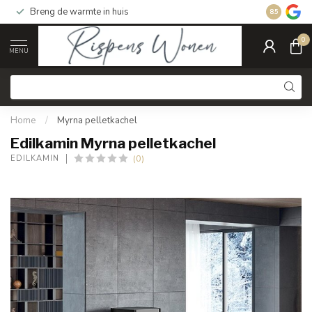
Breng de warmte in huis
Gratis ver
8.5
0
MENU
Home
/
Myrna pelletkachel
Edilkamin Myrna pelletkachel
(0)
EDILKAMIN