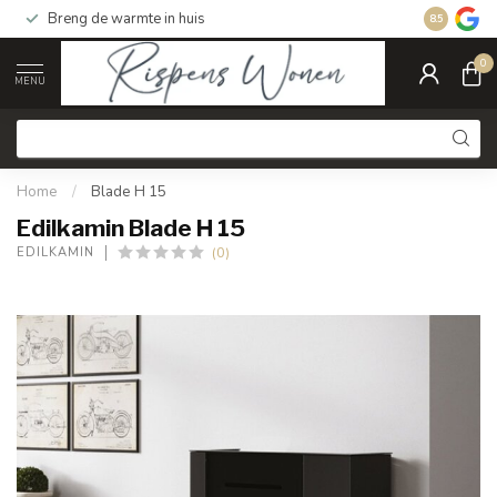
Breng de warmte in huis
Gratis ver
8.5
0
MENU
Home
/
Blade H 15
Edilkamin Blade H 15
(0)
EDILKAMIN