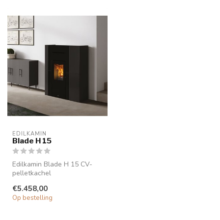
EDILKAMIN
Blade H 15
Edilkamin Blade H 15 CV-
pelletkachel
De Edilkamin Blade H 15 is
€5.458,00
een duurzame pel...
Op bestelling