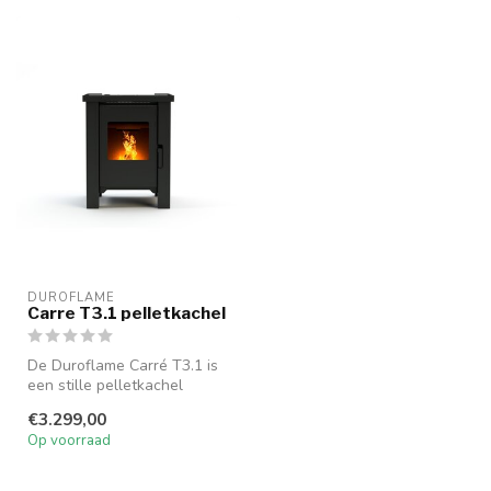
DUROFLAME
Carre T3.1 pelletkachel
De Duroflame Carré T3.1 is
een stille pelletkachel
zonder ventilator. Voorzien
€3.299,00
v...
Op voorraad