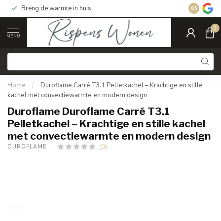
Breng de warmte in huis
Gratis ver
8.5
0
MENU
Home
/
Duroflame Carré T3.1 Pelletkachel – Krachtige en stille
kachel met convectiewarmte en modern design
Duroflame Duroflame Carré T3.1
Pelletkachel – Krachtige en stille kachel
met convectiewarmte en modern design
(0)
DUROFLAME