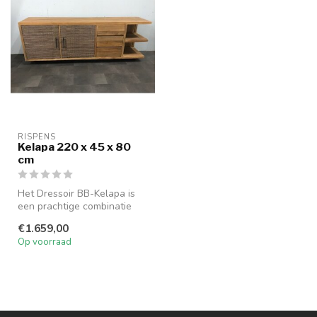
RISPENS
Kelapa 220 x 45 x 80
cm
Het Dressoir BB-Kelapa is
een prachtige combinatie
van warm hout en een
€1.659,00
minimali...
Op voorraad