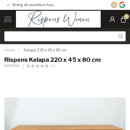
Breng de warmte in huis
Gratis ver
8.5
0
MENU
Home
/
Kelapa 220 x 45 x 80 cm
Rispens Kelapa 220 x 45 x 80 cm
(0)
RISPENS