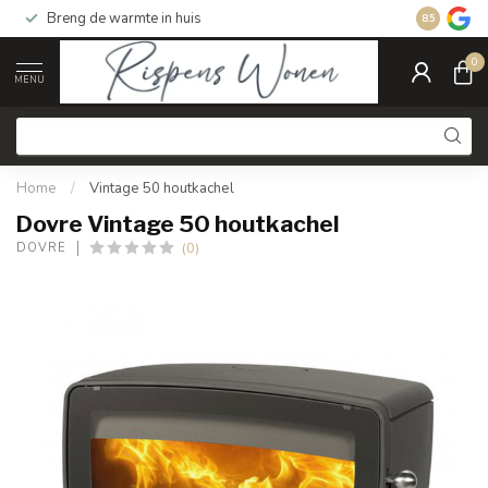
Breng de warmte in huis
Gratis ver
8.5
0
MENU
Home
/
Vintage 50 houtkachel
Dovre Vintage 50 houtkachel
(0)
DOVRE