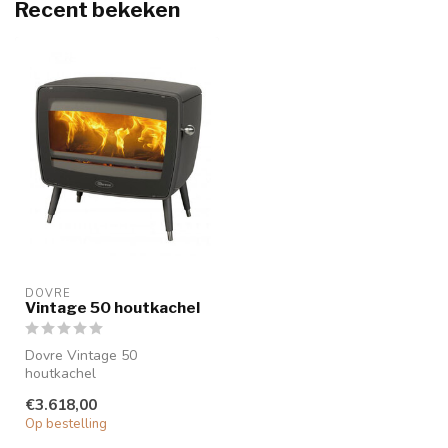
Recent bekeken
DOVRE
Vintage 50 houtkachel
Dovre Vintage 50
houtkachel
De Dovre Vintage 50 is een
€3.618,00
houthaard met een
Op bestelling
opmerke...