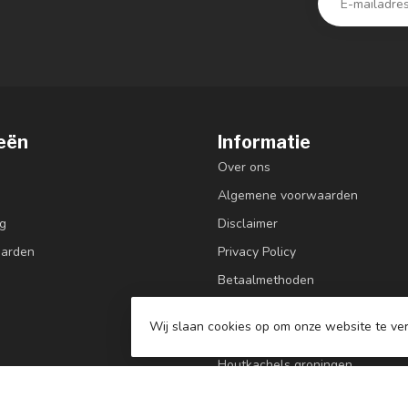
eën
Informatie
Over ons
Algemene voorwaarden
g
Disclaimer
aarden
Privacy Policy
Betaalmethoden
Verzenden & retourneren
Wij slaan cookies op om onze website te ver
Klantenservice
Houtkachels groningen
Pelletkachels Groningen