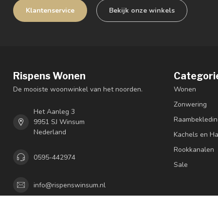
Klantenservice
Bekijk onze winkels
Rispens Wonen
Categori
De mooiste woonwinkel van het noorden.
Wonen
Zonwering
Het Aanleg 3
Raambekledin
9951 SJ Winsum
Nederland
Kachels en H
Rookkanalen
0595-442974
Sale
info@rispenswinsum.nl