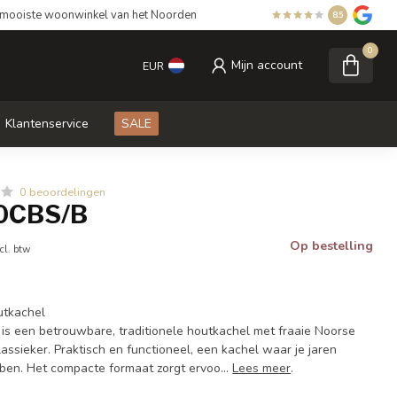
mooiste woonwinkel van het Noorden
8.5
0
Mijn account
EUR
Klantenservice
SALE
0 beoordelingen
00CBS/B
Op bestelling
cl. btw
utkachel
s een betrouwbare, traditionele houtkachel met fraaie Noorse
lassieker. Praktisch en functioneel, een kachel waar je jaren
bben. Het compacte formaat zorgt ervoo...
Lees meer
.