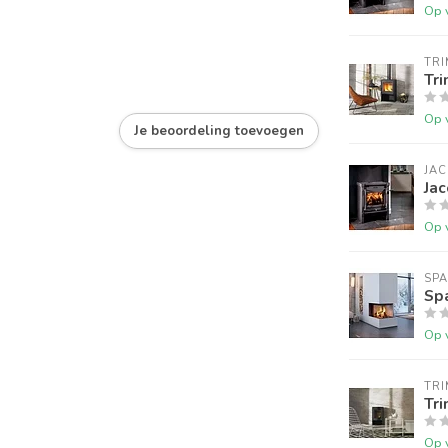
Op 
TRI
Tri
Op 
Je beoordeling toevoegen
JA
Jac
Op 
SP
Sp
Op 
TRI
Tri
Op 