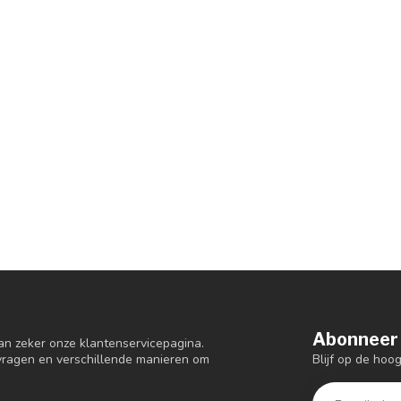
Abonneer 
an zeker onze klantenservicepagina.
Blijf op de hoo
 vragen en verschillende manieren om