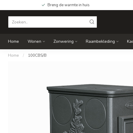
Breng de warmte in huis
Home
Wonen
Zonwering
Raambekleding
Ka
Home
/
100CBS/B