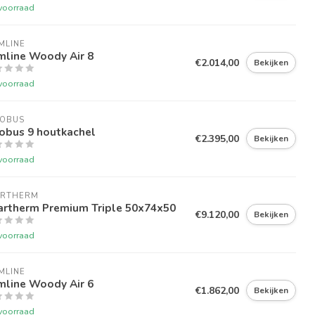
voorraad
MLINE
mline Woody Air 8
€2.014,00
Bekijken
voorraad
COBUS
obus 9 houtkachel
€2.395,00
Bekijken
voorraad
ARTHERM
artherm Premium Triple 50x74x50
€9.120,00
Bekijken
voorraad
MLINE
mline Woody Air 6
€1.862,00
Bekijken
voorraad