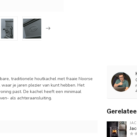
e, traditionele houtkachel met fraaie Noorse
l waar je jaren plezier van kunt hebben. Het
woning past. De kachel heeft een minimaal
boven- als achteraansluiting.
Gerelatee
JA
Jac