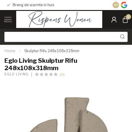
Breng de warmte in huis
Gratis ver
8.5
0
MENU
Home
/
Skulptur Rifu 248x108x318mm
Eglo Living Skulptur Rifu
248x108x318mm
(0)
EGLO LIVING