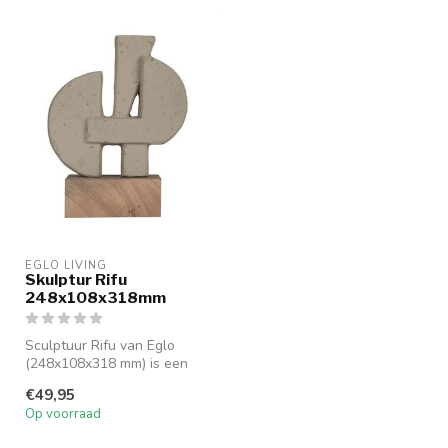
EGLO LIVING
Skulptur Rifu
248x108x318mm
Sculptuur Rifu van Eglo
(248x108x318 mm) is een
stijlvol kunstobject met
€49,95
organis...
Op voorraad