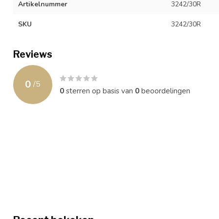
Artikelnummer
3242/30R
SKU
3242/30R
Reviews
0
/
5
0
sterren op basis van
0
beoordelingen