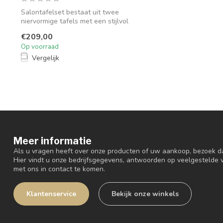
Salontafelset bestaat uit twee
niervormige tafels met een stijlvol
metalen fram...
€209,00
Op voorraad
Vergelijk
Meer informatie
Als u vragen heeft over onze producten of uw aankoop, bezoek d
Hier vindt u onze bedrijfsgegevens, antwoorden op veelgestelde
met ons in contact te komen.
Klantenservice
Bekijk onze winkels