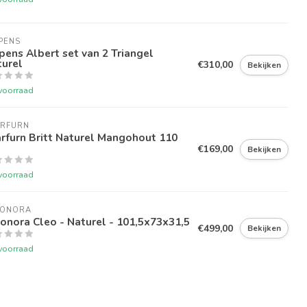
PENS
pens Albert set van 2 Triangel
turel
€310,00
Bekijken
voorraad
ARFURN
rfurn Britt Naturel Mangohout 110
€169,00
Bekijken
voorraad
EONORA
onora Cleo - Naturel - 101,5x73x31,5
€499,00
Bekijken
voorraad