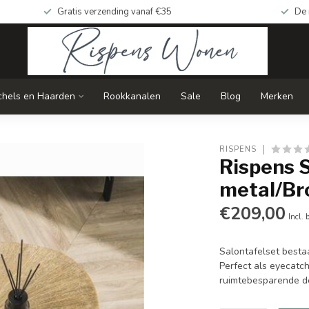
Gratis verzending vanaf €35
De 
chels en Haarden
Rookkanalen
Sale
Blog
Merken
RISPENS
Rispens S
metal/Br
€209,00
Incl. 
Salontafelset bestaa
Perfect als eyecatch
ruimtebesparende d