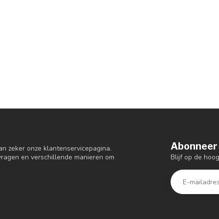
Abonneer 
an zeker onze klantenservicepagina.
Blijf op de hoo
 vragen en verschillende manieren om