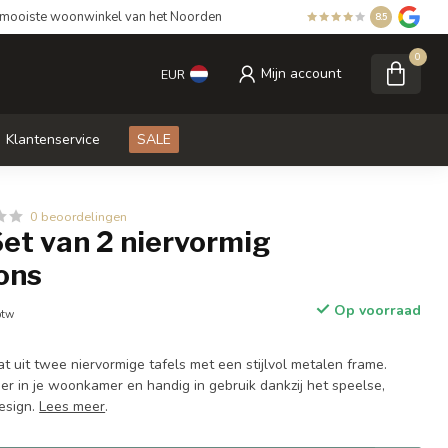
mooiste woonwinkel van het Noorden
8.5
0
Mijn account
EUR
Klantenservice
SALE
0 beoordelingen
et van 2 niervormig
ons
Op voorraad
btw
t uit twee niervormige tafels met een stijlvol metalen frame.
er in je woonkamer en handig in gebruik dankzij het speelse,
esign.
Lees meer
.