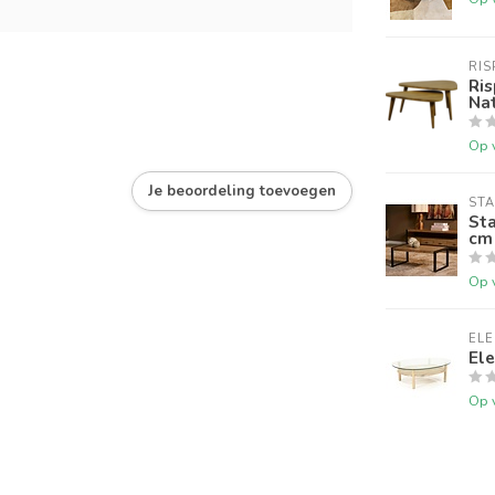
RIS
Ris
Na
Op 
Je beoordeling toevoegen
ST
Sta
cm
Op 
EL
Ele
Op 