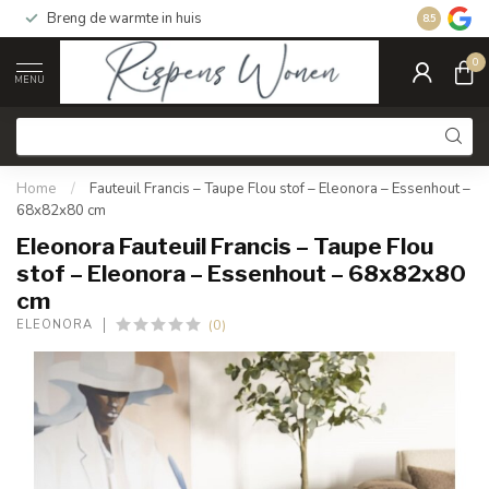
Breng de warmte in huis
Gratis ver
8.5
0
MENU
Home
/
Fauteuil Francis – Taupe Flou stof – Eleonora – Essenhout –
68x82x80 cm
Eleonora Fauteuil Francis – Taupe Flou
stof – Eleonora – Essenhout – 68x82x80
cm
(0)
ELEONORA