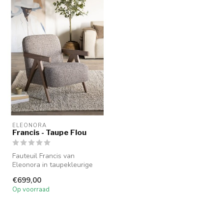
ELEONORA
Francis - Taupe Flou
Fauteuil Francis van
Eleonora in taupekleurige
Flou-stof is een elegante
€699,00
zitoplo...
Op voorraad