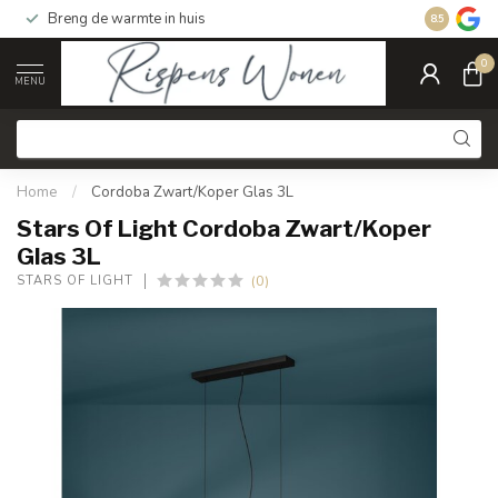
Breng de warmte in huis
Gratis ver
8.5
0
MENU
Home
/
Cordoba Zwart/Koper Glas 3L
Stars Of Light Cordoba Zwart/Koper
Glas 3L
(0)
STARS OF LIGHT