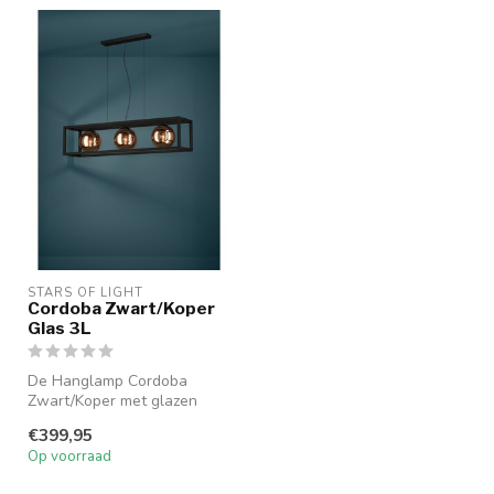
STARS OF LIGHT
Cordoba Zwart/Koper
Glas 3L
De Hanglamp Cordoba
Zwart/Koper met glazen
details heeft een moderne,
€399,95
stijlvolle...
Op voorraad