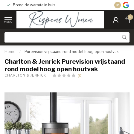
Breng de warmte in huis
Gratis ver
8.5
0
MENU
Home
/
Purevision vrijstaand rond model hoog open houtvak
Charlton & Jenrick Purevision vrijstaand
rond model hoog open houtvak
(0)
CHARLTON & JENRICK