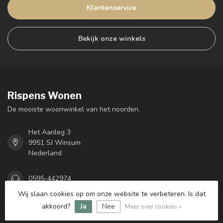
Klantenservice
Bekijk onze winkels
Rispens Wonen
De mooiste woonwinkel van het noorden.
Het Aanleg 3
9951 SJ Winsum
Nederland
0595-442974
Wij slaan cookies op om onze website te verbeteren. Is dat
akkoord?
Ja
Nee
Meer over cookies »
info@rispenswinsum.nl