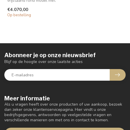
vrijstaand rond model met
hoog open houtvak
€4.070,00
De ro...
Op bestelling
Abonneer je op onze nieuwsbrief
Blijf op de hoogte over onze laatste acties
Meer informatie
Als u vragen heeft over onze producten of uw aankoop, bezoek
dan zeker onze klantenservicepagina. Hier vindt u onze
bedrijfsgegevens, antwoorden op veelgestelde vragen en
verschillende manieren om met ons in contact te komen.